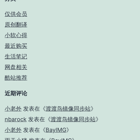
仅供会员
原创翻译
小软心得
最近购买
生活笔记
网盘相关
酷站推荐
近期评论
小老外
发表在《
渡渡鸟镜像同步站
》
nbarock
发表在《
渡渡鸟镜像同步站
》
小老外
发表在《
BayIMG
》