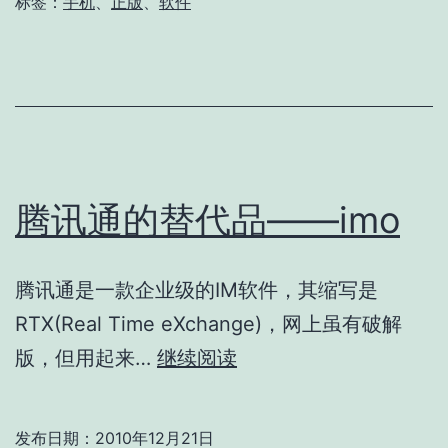
版
标签：
手机
、
正版
、
软件
软
件
发
放
腾讯通的替代品——imo
腾讯通是一款企业级的IM软件，其缩写是
RTX(Real Time eXchange)，网上虽有破解
腾
版，但用起来…
继续阅读
讯
通
发布日期：
2010年12月21日