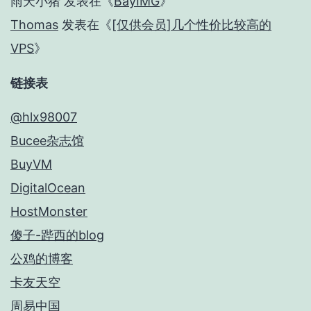
雨天小猪
发表在《
BayIMG
》
Thomas
发表在《
[仅供会员]几个性价比较高的
VPS
》
链接表
@hlx98007
Bucee杂志馆
BuyVM
DigitalOcean
HostMonster
傻子-跸西的blog
公鸡的博客
卡友天空
周易中国