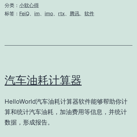
的
分类：
小软心得
替
标签：
FeiQ
、
im
、
imo
、
rtx
、
腾讯
、
软件
代
品
——
imo
汽车油耗计算器
HelloWorld汽车油耗计算器软件能够帮助你计
算和统计汽车油耗，加油费用等信息，并统计
数据，形成报告。