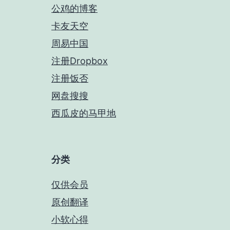
公鸡的博客
卡友天空
周易中国
注册Dropbox
注册饭否
网盘搜搜
西瓜皮的马甲地
分类
仅供会员
原创翻译
小软心得