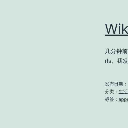
Wik
几分钟前pr
rls。我
发布日期：
分类：
生活
标签：
app