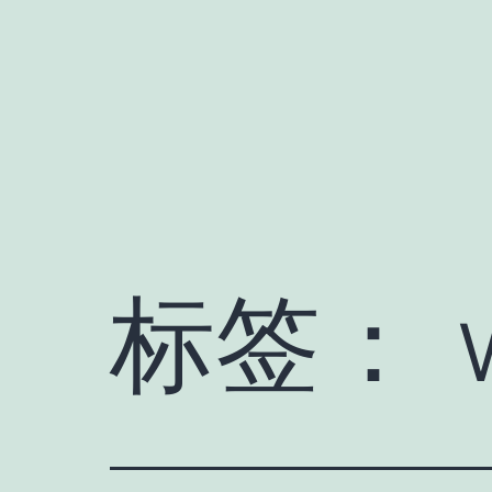
跳
至
内
容
标签：