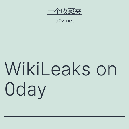
跳
一个收藏夹
至
d0z.net
内
容
WikiLeaks on
0day