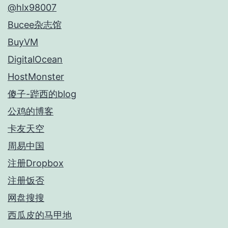
@hlx98007
Bucee杂志馆
BuyVM
DigitalOcean
HostMonster
傻子-跸西的blog
公鸡的博客
卡友天空
周易中国
注册Dropbox
注册饭否
网盘搜搜
西瓜皮的马甲地