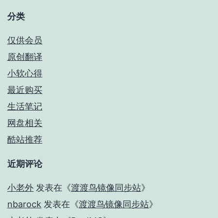
分类
仅供会员
原创翻译
小软心得
最近购买
生活笔记
网盘相关
酷站推荐
近期评论
小老外
发表在《
渡渡鸟镜像同步站
》
nbarock
发表在《
渡渡鸟镜像同步站
》