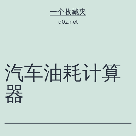
跳
一个收藏夹
至
d0z.net
内
容
汽车油耗计算
器