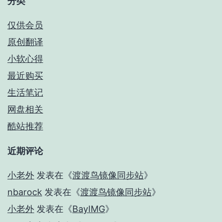
分类
仅供会员
原创翻译
小软心得
最近购买
生活笔记
网盘相关
酷站推荐
近期评论
小老外
发表在《
渡渡鸟镜像同步站
》
nbarock
发表在《
渡渡鸟镜像同步站
》
小老外
发表在《
BayIMG
》