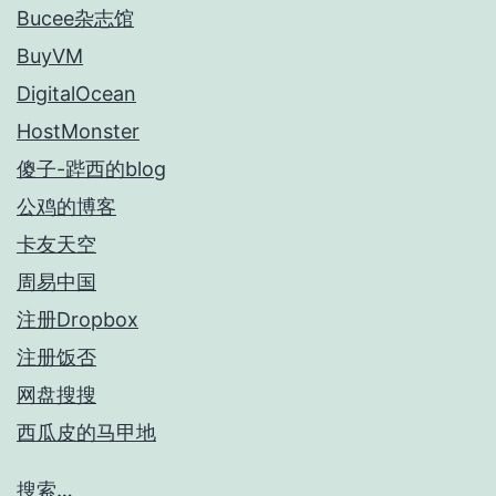
Bucee杂志馆
BuyVM
DigitalOcean
HostMonster
傻子-跸西的blog
公鸡的博客
卡友天空
周易中国
注册Dropbox
注册饭否
网盘搜搜
西瓜皮的马甲地
搜索…