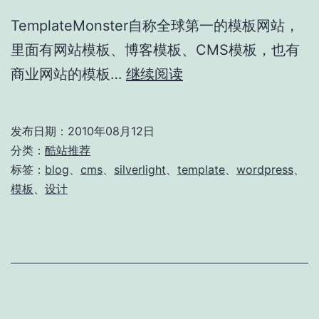
TemplateMonster自称全球第一的模板网站，
里面有网站模板、博客模板、CMS模板，也有
TemplateMonster
商业网站的模板…
继续阅读
著
名
发布日期：
2010年08月12日
的
分类：
酷站推荐
风
标签：
blog
、
cms
、
silverlight
、
template
、
wordpress
、
模板
、
设计
格
模
板
网
站