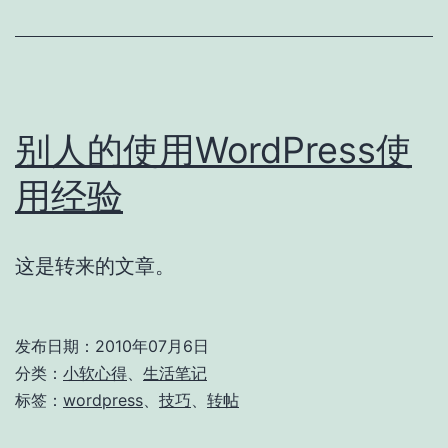
的
设
计
类
别人的使用WordPress使
站
点
用经验
这是转来的文章。
发布日期：
2010年07月6日
分类：
小软心得
、
生活笔记
标签：
wordpress
、
技巧
、
转帖