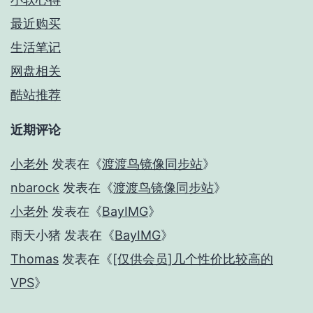
最近购买
生活笔记
网盘相关
酷站推荐
近期评论
小老外
发表在《
渡渡鸟镜像同步站
》
nbarock
发表在《
渡渡鸟镜像同步站
》
小老外
发表在《
BayIMG
》
雨天小猪
发表在《
BayIMG
》
Thomas
发表在《
[仅供会员]几个性价比较高的
VPS
》