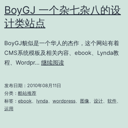
BoyGJ 一个杂七杂八的设
计类站点
BoyGJ貌似是一个华人的杰作，这个网站有着
CMS系统模板及相关内容、ebook、Lynda教
BoyGJ
程、Wordpr…
继续阅读
一
个
发布日期：
2010年08月11日
杂
分类：
酷站推荐
七
标签：
ebook
、
lynda
、
wordpress
、
图像
、
设计
、
软件
、
运用
杂
八