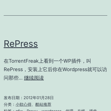
访
问
速
度
RePress
在TorrentFreak上看到一个WP插件，叫
RePress，安装上它后你在Wordpress就可以访
RePress
问那些…
继续阅读
发布日期：
2012年01月28日
分类：
小软心得
、
酷站推荐
标签：
gfw
、
Proxy
、
wordpress
、
代理
、
在线
、
插件