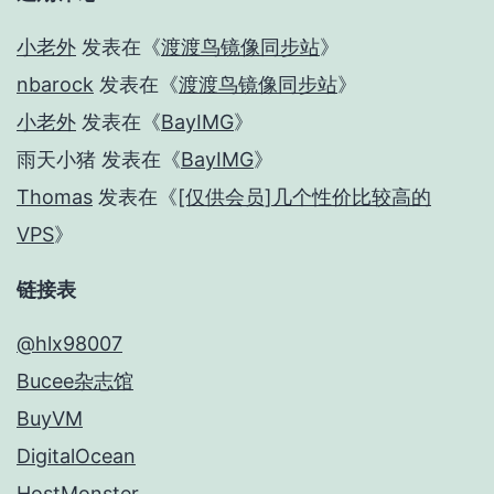
小老外
发表在《
渡渡鸟镜像同步站
》
nbarock
发表在《
渡渡鸟镜像同步站
》
小老外
发表在《
BayIMG
》
雨天小猪
发表在《
BayIMG
》
Thomas
发表在《
[仅供会员]几个性价比较高的
VPS
》
链接表
@hlx98007
Bucee杂志馆
BuyVM
DigitalOcean
HostMonster