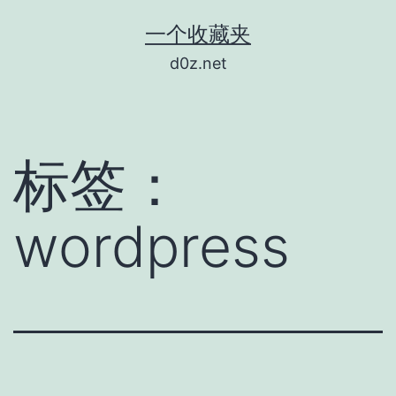
跳
一个收藏夹
至
d0z.net
内
容
标签：
wordpress