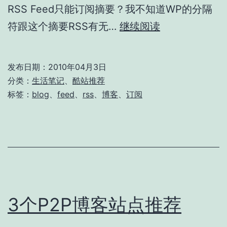
RSS Feed只能订阅摘要？我不知道WP的分隔
全
符跟这个摘要RSS有无…
继续阅读
文
订
发布日期：
2010年04月3日
阅
分类：
生活笔记
、
酷站推荐
博
标签：
blog
、
feed
、
rss
、
博客
、
订阅
客
3个P2P博客站点推荐