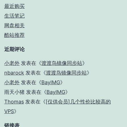
最近购买
生活笔记
网盘相关
酷站推荐
近期评论
小老外
发表在《
渡渡鸟镜像同步站
》
nbarock
发表在《
渡渡鸟镜像同步站
》
小老外
发表在《
BayIMG
》
雨天小猪
发表在《
BayIMG
》
Thomas
发表在《
[仅供会员]几个性价比较高的
VPS
》
链接表