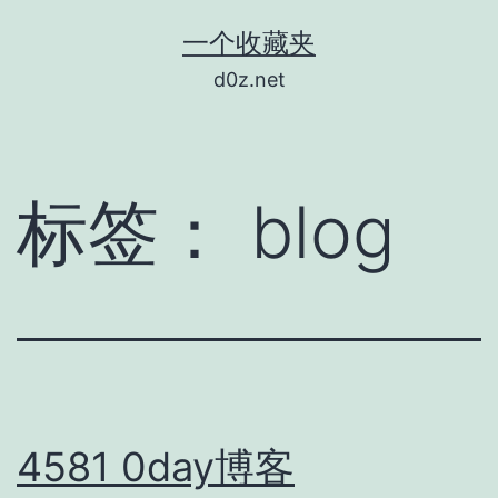
跳
一个收藏夹
至
d0z.net
内
容
标签：
blog
4581 0day博客