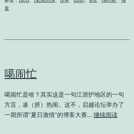
发
标签：
blog
、
facebook
、
gfw
、
push
、
sns
、
twitter
、
博
客
布
博
文
到
twitter、
facebook
噶闹忙
等
网
站
噶闹忙是啥？其实这是一句江浙护地区的一句
方言，凑（挤）热闹。这不，启越论坛举办了
噶
一期所谓“夏日激情”的博客大赛…
继续阅读
闹