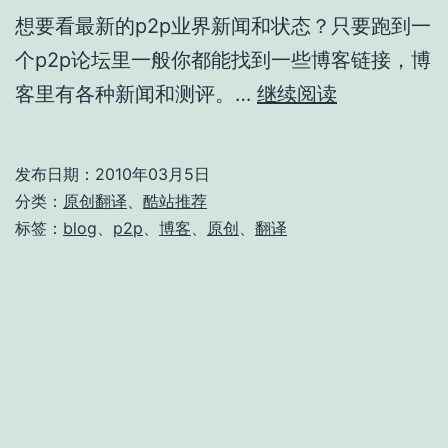
想要看最新的p2p业界新闻和状态？只要跑到一
个p2p论坛里一般你都能找到一些博客链接，博
3
客里有各种新闻和测评。…
继续阅读
个
P2P
发布日期：
2010年03月5日
博
分类：
原创翻译
、
酷站推荐
客
标签：
blog
、
p2p
、
博客
、
原创
、
翻译
站
点
推
荐