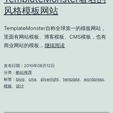
风格模板网站
TemplateMonster自称全球第一的模板网站，
里面有网站模板、博客模板、CMS模板，也有
TemplateMonster
商业网站的模板…
继续阅读
著
名
发布日期：
2010年08月12日
的
分类：
酷站推荐
风
标签：
blog
、
cms
、
silverlight
、
template
、
wordpress
、
模板
、
设计
格
模
板