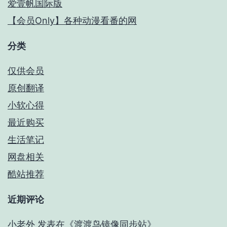
爱壹帆国际版
【会员Only】各种动漫看番的网
分类
仅供会员
原创翻译
小软心得
最近购买
生活笔记
网盘相关
酷站推荐
近期评论
小老外
发表在《
渡渡鸟镜像同步站
》