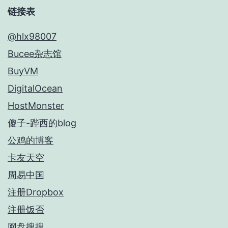
链接表
@hlx98007
Bucee杂志馆
BuyVM
DigitalOcean
HostMonster
傻子-跸西的blog
公鸡的博客
卡友天空
周易中国
注册Dropbox
注册饭否
网盘搜搜