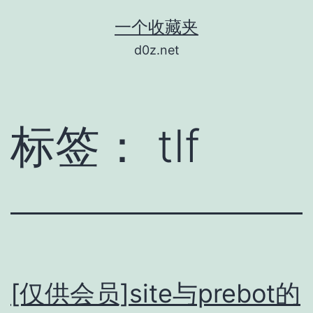
跳
一个收藏夹
至
d0z.net
内
容
标签：
tlf
[仅供会员]site与prebot的