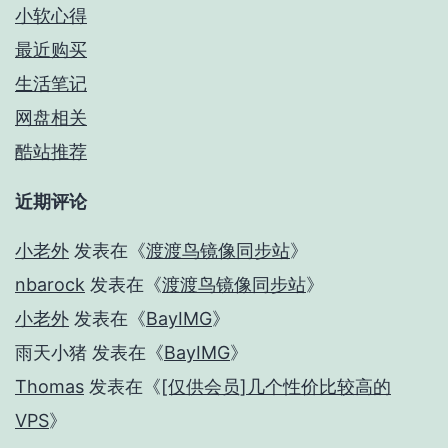
小软心得
最近购买
生活笔记
网盘相关
酷站推荐
近期评论
小老外
发表在《
渡渡鸟镜像同步站
》
nbarock
发表在《
渡渡鸟镜像同步站
》
小老外
发表在《
BayIMG
》
雨天小猪
发表在《
BayIMG
》
Thomas
发表在《
[仅供会员]几个性价比较高的
VPS
》