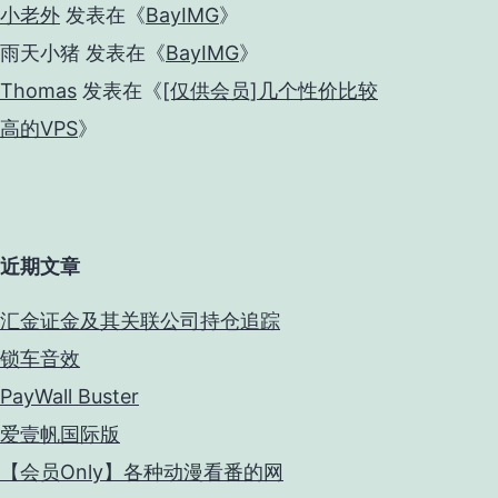
小老外
发表在《
BayIMG
》
雨天小猪
发表在《
BayIMG
》
Thomas
发表在《
[仅供会员]几个性价比较
高的VPS
》
近期文章
汇金证金及其关联公司持仓追踪
锁车音效
PayWall Buster
爱壹帆国际版
【会员Only】各种动漫看番的网