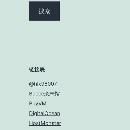
链接表
@hlx98007
Bucee杂志馆
BuyVM
DigitalOcean
HostMonster