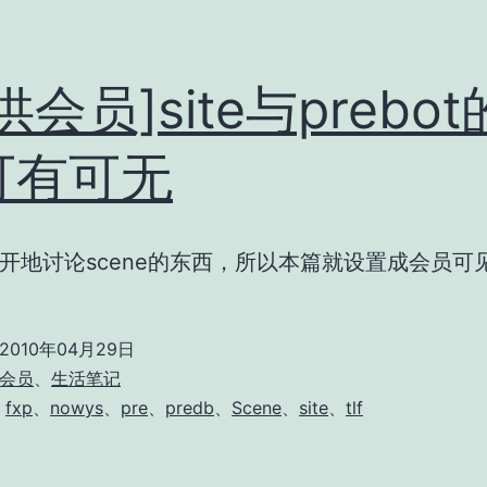
供会员]site与prebo
可有可无
开地讨论scene的东西，所以本篇就设置成会员可
2010年04月29日
会员
、
生活笔记
、
fxp
、
nowys
、
pre
、
predb
、
Scene
、
site
、
tlf