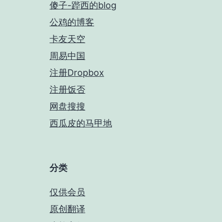
傻子-跸西的blog
公鸡的博客
卡友天空
周易中国
注册Dropbox
注册饭否
网盘搜搜
西瓜皮的马甲地
分类
仅供会员
原创翻译