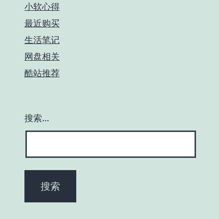
小软心得
最近购买
生活笔记
网盘相关
酷站推荐
搜索…