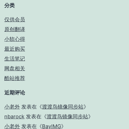
分类
仅供会员
原创翻译
小软心得
最近购买
生活笔记
网盘相关
酷站推荐
近期评论
小老外
发表在《
渡渡鸟镜像同步站
》
nbarock
发表在《
渡渡鸟镜像同步站
》
小老外
发表在《
BayIMG
》