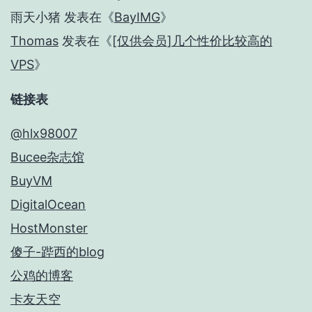
雨天小猪
发表在《
BayIMG
》
Thomas
发表在《
[仅供会员]几个性价比较高的
VPS
》
链接表
@hlx98007
Bucee杂志馆
BuyVM
DigitalOcean
HostMonster
傻子-跸西的blog
公鸡的博客
卡友天空