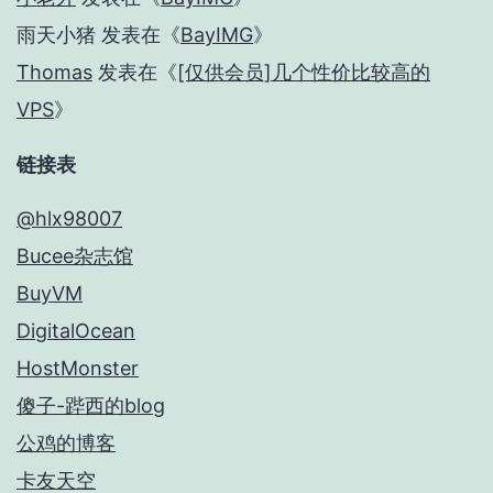
雨天小猪
发表在《
BayIMG
》
Thomas
发表在《
[仅供会员]几个性价比较高的
VPS
》
链接表
@hlx98007
Bucee杂志馆
BuyVM
DigitalOcean
HostMonster
傻子-跸西的blog
公鸡的博客
卡友天空