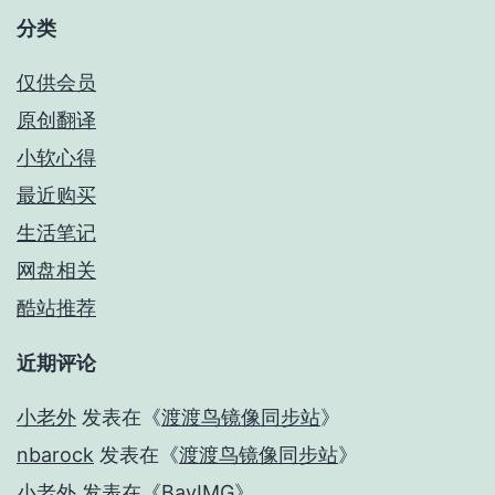
分类
仅供会员
原创翻译
小软心得
最近购买
生活笔记
网盘相关
酷站推荐
近期评论
小老外
发表在《
渡渡鸟镜像同步站
》
nbarock
发表在《
渡渡鸟镜像同步站
》
小老外
发表在《
BayIMG
》