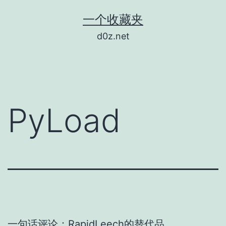
跳
一个收藏夹
至
d0z.net
内
容
PyLoad
一句话评论：RapidLeech的替代品。