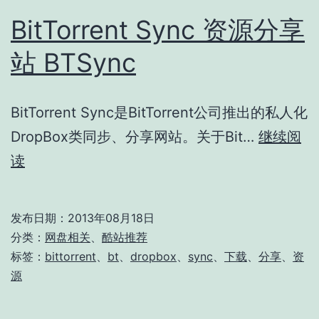
BitTorrent Sync 资源分享
站 BTSync
BitTorrent Sync是BitTorrent公司推出的私人化
DropBox类同步、分享网站。关于Bit…
继续阅
BitTorrent
读
Sync
资
发布日期：
2013年08月18日
源
分类：
网盘相关
、
酷站推荐
分
标签：
bittorrent
、
bt
、
dropbox
、
sync
、
下载
、
分享
、
资
源
享
站