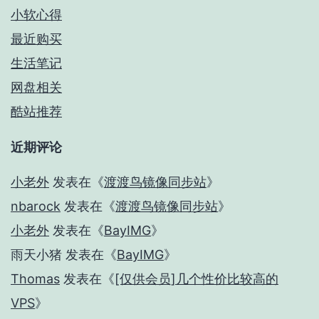
小软心得
最近购买
生活笔记
网盘相关
酷站推荐
近期评论
小老外
发表在《
渡渡鸟镜像同步站
》
nbarock
发表在《
渡渡鸟镜像同步站
》
小老外
发表在《
BayIMG
》
雨天小猪
发表在《
BayIMG
》
Thomas
发表在《
[仅供会员]几个性价比较高的
VPS
》