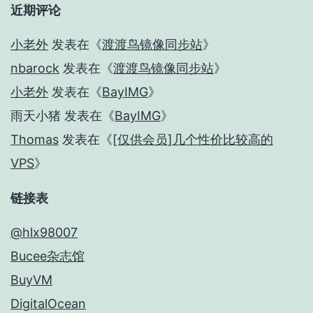
近期评论
小老外
发表在《
渡渡鸟镜像同步站
》
nbarock
发表在《
渡渡鸟镜像同步站
》
小老外
发表在《
BayIMG
》
雨天小猪
发表在《
BayIMG
》
Thomas
发表在《
[仅供会员]几个性价比较高的
VPS
》
链接表
@hlx98007
Bucee杂志馆
BuyVM
DigitalOcean