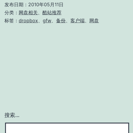
墙/
发布日期：
2010年05月11日
其
分类：
网盘相关
、
酷站推荐
他
标签：
dropbox
、
gfw
、
备份
、
客户端
、
网盘
类
似
服
务
推
荐
搜索…