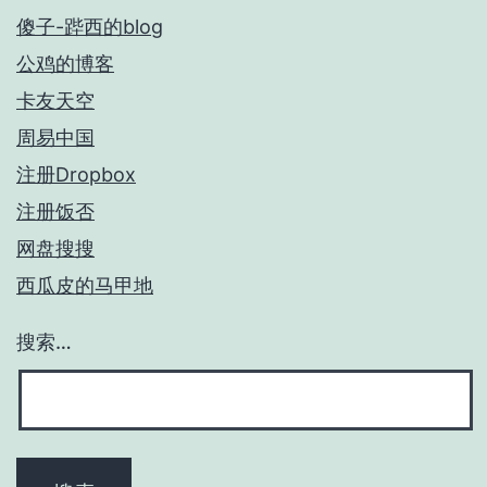
傻子-跸西的blog
公鸡的博客
卡友天空
周易中国
注册Dropbox
注册饭否
网盘搜搜
西瓜皮的马甲地
搜索…