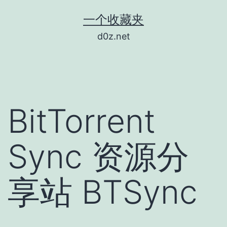
跳
一个收藏夹
至
d0z.net
内
容
BitTorrent
Sync 资源分
享站 BTSync