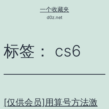
跳
一个收藏夹
至
d0z.net
内
容
标签：
cs6
[仅供会员]用算号方法激