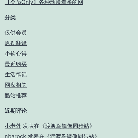
【会员Only】各种动漫看番的网
分类
仅供会员
原创翻译
小软心得
最近购买
生活笔记
网盘相关
酷站推荐
近期评论
小老外
发表在《
渡渡鸟镜像同步站
》
nbarock
发表在《
渡渡鸟镜像同步站
》