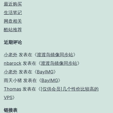
最近购买
生活笔记
网盘相关
酷站推荐
近期评论
小老外
发表在《
渡渡鸟镜像同步站
》
nbarock
发表在《
渡渡鸟镜像同步站
》
小老外
发表在《
BayIMG
》
雨天小猪
发表在《
BayIMG
》
Thomas
发表在《
[仅供会员]几个性价比较高的
VPS
》
链接表