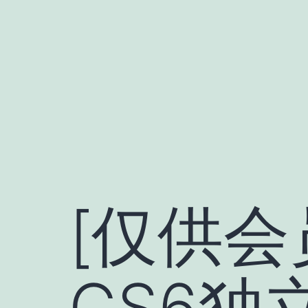
跳
至
内
容
[仅供会
CS6独