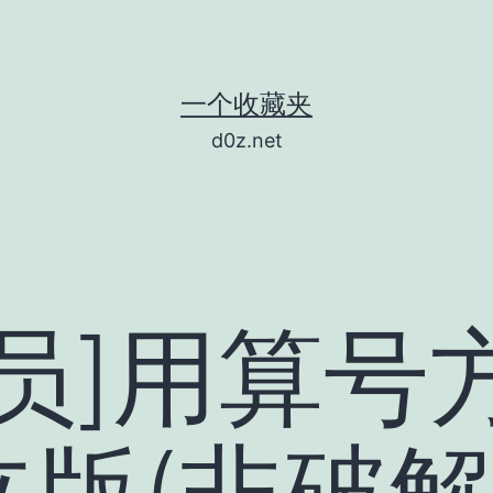
一个收藏夹
d0z.net
员]用算号
立版(非破解