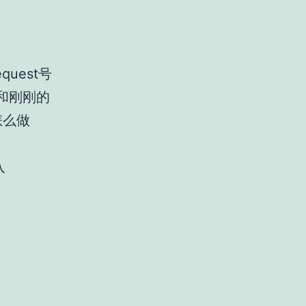
uest号
号和刚刚的
怎么做
入