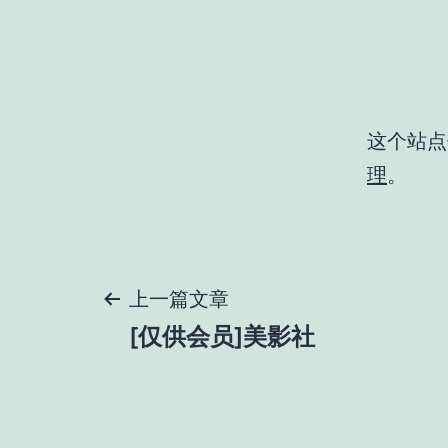
这个站点使
理
。
文
上一篇文章
[仅供会员]美影社
章
导