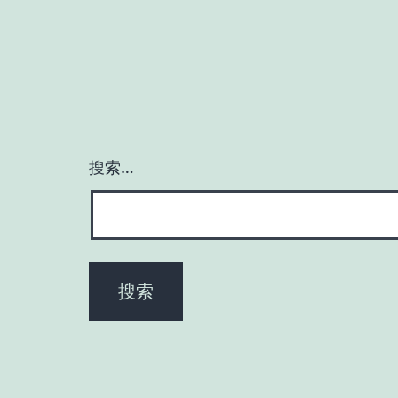
航
搜索…