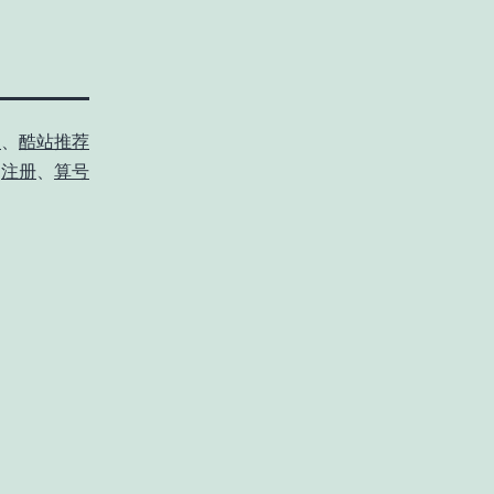
员
、
酷站推荐
、
注册
、
算号