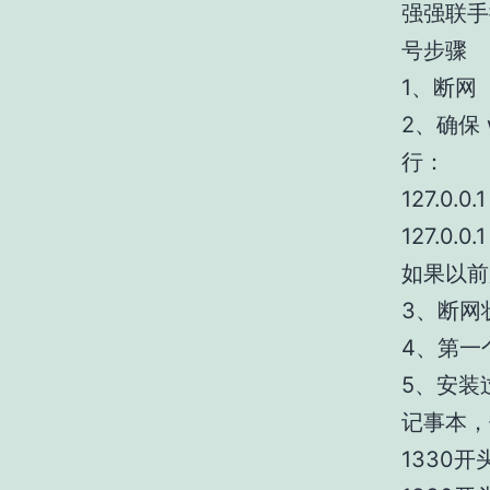
强强联手
号步骤
1、断网
2、确保 w
行：
127.0.0.
127.0.0.
如果以前
3、断网
4、第一
5、安装过
记事本，
1330