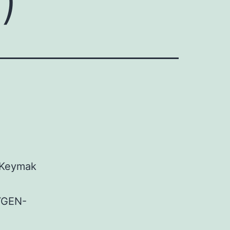
.Keymak
YGEN-