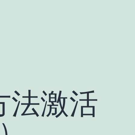
方法激活
)