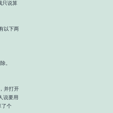
我只说算
，没有以下两
删除。
号，并打开
人说要用
算了个