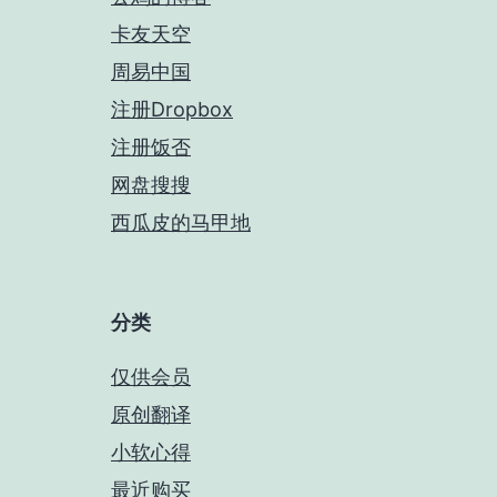
卡友天空
周易中国
注册Dropbox
注册饭否
网盘搜搜
西瓜皮的马甲地
分类
仅供会员
原创翻译
小软心得
最近购买