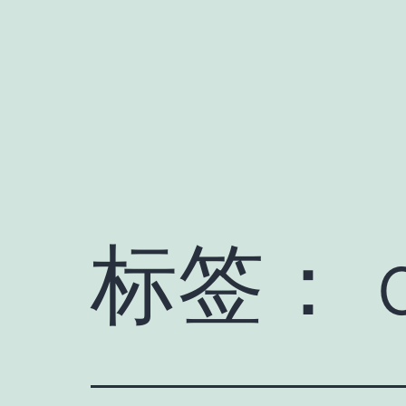
跳
至
内
容
标签：