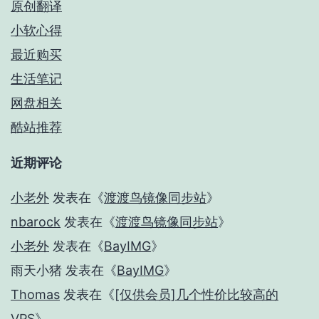
原创翻译
小软心得
最近购买
生活笔记
网盘相关
酷站推荐
近期评论
小老外
发表在《
渡渡鸟镜像同步站
》
nbarock
发表在《
渡渡鸟镜像同步站
》
小老外
发表在《
BayIMG
》
雨天小猪
发表在《
BayIMG
》
Thomas
发表在《
[仅供会员]几个性价比较高的
VPS
》