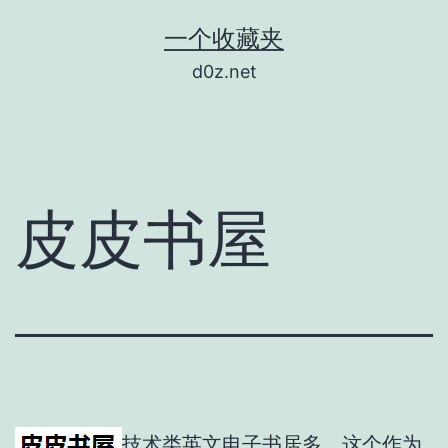
跳
一个收藏夹
至
d0z.net
内
容
皮皮书屋
技术类英文电子书居多，这个作为