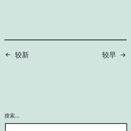
文
较新
较早
章
分
页
搜索…