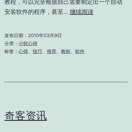
教程，可以完全根据自己需要制定出一个自动
打
安装软件的程序，甚至…
继续阅读
造
属
发布日期：
2010年03月9日
于
分类：
小软心得
自
标签：
心得
、
技巧
、
推荐
、
教程
、
软件
己
的
自
动
安
装
奇客资讯
程
序