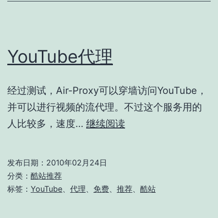
的
中
英
翻
YouTube代理
译
器
经过测试，Air-Proxy可以穿墙访问YouTube，
并可以进行视频的流代理。不过这个服务用的
YouTube
人比较多，速度…
继续阅读
代
理
发布日期：
2010年02月24日
分类：
酷站推荐
标签：
YouTube
、
代理
、
免费
、
推荐
、
酷站