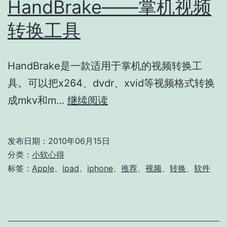
HandBrake——掌机视频
转换工具
HandBrake是一款适用于掌机的视频转换工
具。可以把x264、dvdr、xvid等视频格式转换
HandBrake
成mkv和m…
继续阅读
——
掌
发布日期：
2010年06月15日
机
分类：
小软心得
视
标签：
Apple
、
ipad
、
iphone
、
推荐
、
视频
、
转换
、
软件
频
转
换