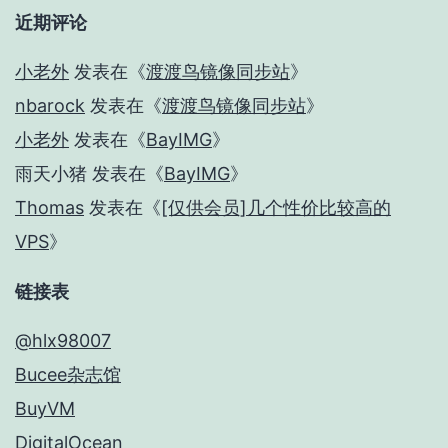
近期评论
小老外
发表在《
渡渡鸟镜像同步站
》
nbarock
发表在《
渡渡鸟镜像同步站
》
小老外
发表在《
BayIMG
》
雨天小猪
发表在《
BayIMG
》
Thomas
发表在《
[仅供会员]几个性价比较高的
VPS
》
链接表
@hlx98007
Bucee杂志馆
BuyVM
DigitalOcean