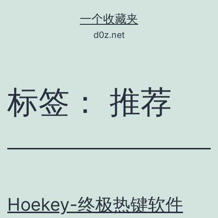
跳
一个收藏夹
至
d0z.net
内
容
标签：
推荐
Hoekey-终极热键软件