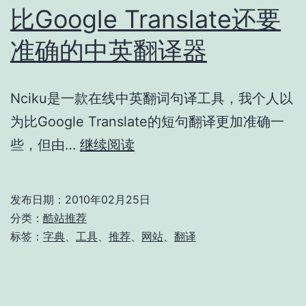
比Google Translate还要
准确的中英翻译器
Nciku是一款在线中英翻词句译工具，我个人以
为比Google Translate的短句翻译更加准确一
比
些，但由…
继续阅读
Google
Translate
发布日期：
2010年02月25日
还
分类：
酷站推荐
要
标签：
字典
、
工具
、
推荐
、
网站
、
翻译
准
确