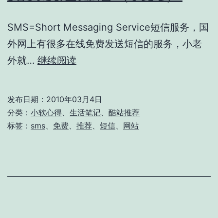
SMS=Short Messaging Service短信服务，国
外网上有很多在线免费发送短信的服务，小老
免
外就…
继续阅读
费
发
发布日期：
2010年03月4日
送
分类：
小软心得
、
生活笔记
、
酷站推荐
短
标签：
sms
、
免费
、
推荐
、
短信
、
网站
信
（英
文）