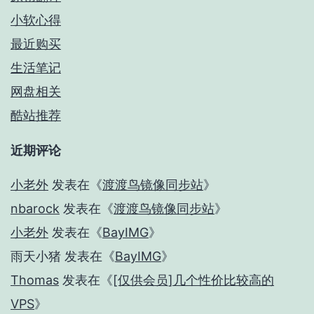
小软心得
最近购买
生活笔记
网盘相关
酷站推荐
近期评论
小老外
发表在《
渡渡鸟镜像同步站
》
nbarock
发表在《
渡渡鸟镜像同步站
》
小老外
发表在《
BayIMG
》
雨天小猪
发表在《
BayIMG
》
Thomas
发表在《
[仅供会员]几个性价比较高的
VPS
》