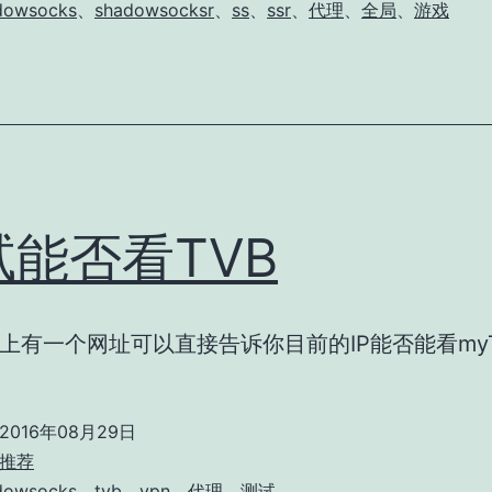
现
dowsocks
、
shadowsocksr
、
ss
、
ssr
、
代理
、
全局
、
游戏
对
系
统
层
面
的
试能否看TVB
全
局
网上有一个网址可以直接告诉你目前的IP能否能看my
代
理
–
2016年08月29日
适
推荐
dowsocks
、
tvb
、
vpn
、
代理
、
测试