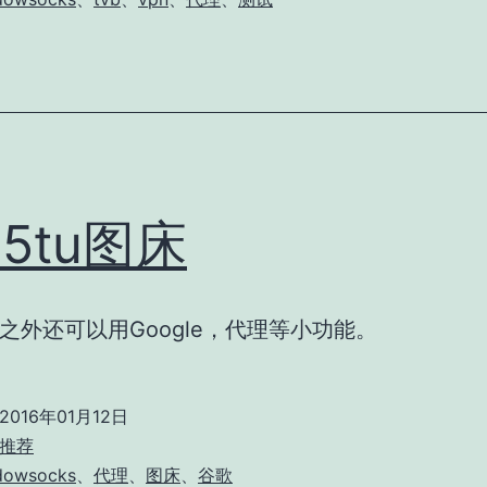
用
于
游
戏
65tu图床
之外还可以用Google，代理等小功能。
2016年01月12日
推荐
dowsocks
、
代理
、
图床
、
谷歌