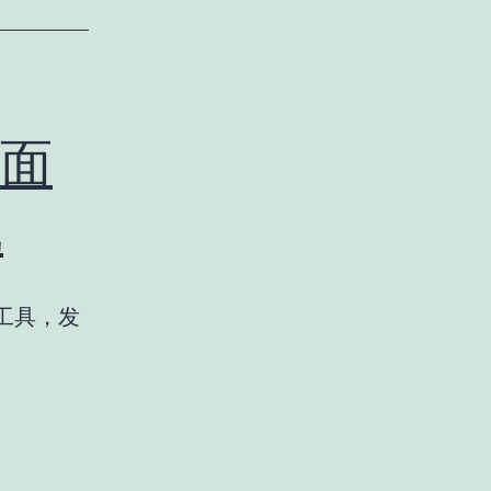
层面
戏
理工具，发