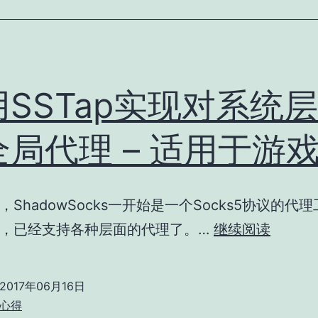
用SSTap实现对系统
全局代理 – 适用于游
，ShadowSocks一开始是一个Socks5协议的代
使
，已经支持各种层面的代理了。…
继续阅读
用
SSTap
2017年06月16日
实
心得