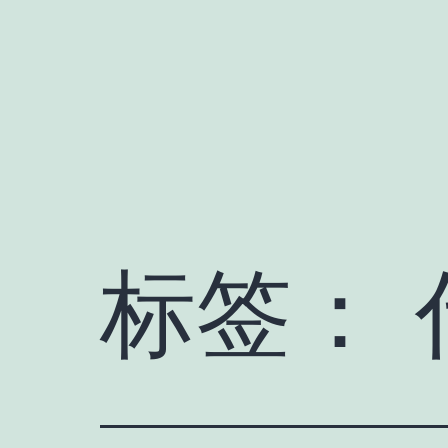
跳
至
内
容
标签：