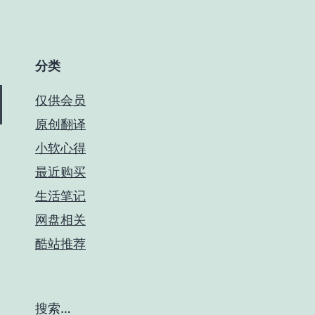
分类
仅供会员
原创翻译
小软心得
最近购买
生活笔记
网盘相关
酷站推荐
搜索…