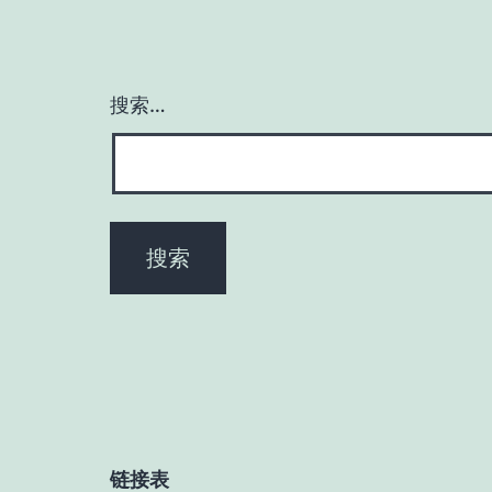
搜索…
链接表