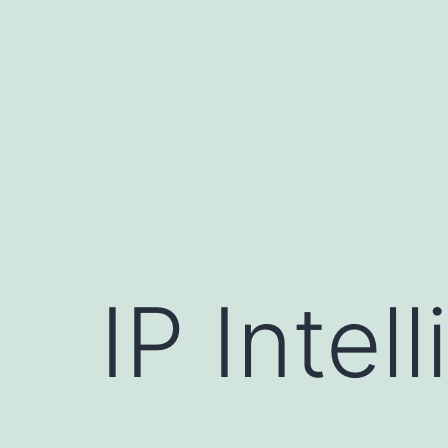
跳
至
内
容
IP Intel