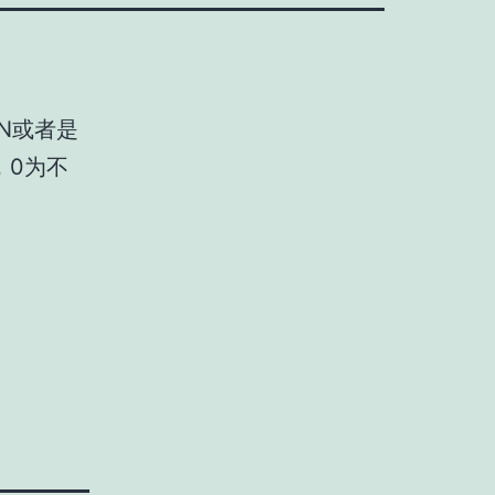
N或者是
，0为不