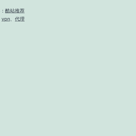
类：
酷站推荐
、
vpn
、
代理