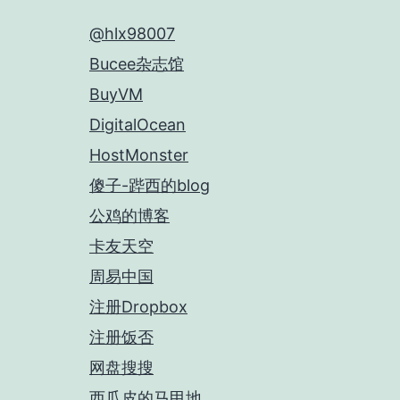
@hlx98007
Bucee杂志馆
BuyVM
DigitalOcean
HostMonster
傻子-跸西的blog
公鸡的博客
卡友天空
周易中国
注册Dropbox
注册饭否
网盘搜搜
西瓜皮的马甲地