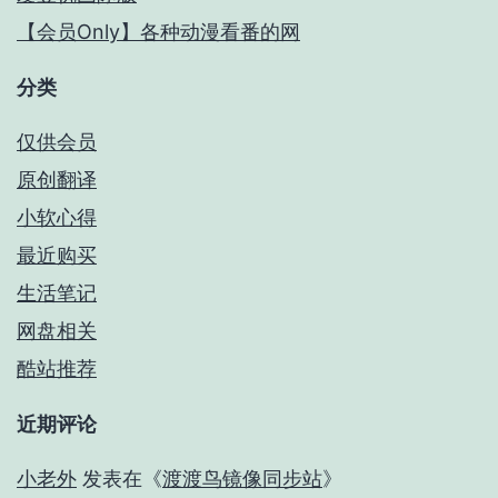
【会员Only】各种动漫看番的网
分类
仅供会员
原创翻译
小软心得
最近购买
生活笔记
网盘相关
酷站推荐
近期评论
小老外
发表在《
渡渡鸟镜像同步站
》