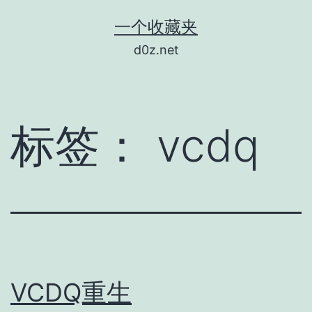
跳
一个收藏夹
至
d0z.net
内
容
标签：
vcdq
VCDQ重生