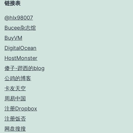
链接表
@hlx98007
Bucee杂志馆
BuyVM
DigitalOcean
HostMonster
傻子-跸西的blog
公鸡的博客
卡友天空
周易中国
注册Dropbox
注册饭否
网盘搜搜