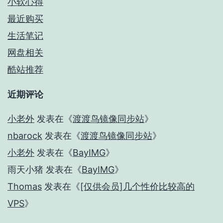
小软心得
最近购买
生活笔记
网盘相关
酷站推荐
近期评论
小老外
发表在《
渡渡鸟镜像同步站
》
nbarock
发表在《
渡渡鸟镜像同步站
》
小老外
发表在《
BayIMG
》
雨天小猪
发表在《
BayIMG
》
Thomas
发表在《
[仅供会员]几个性价比较高的
VPS
》