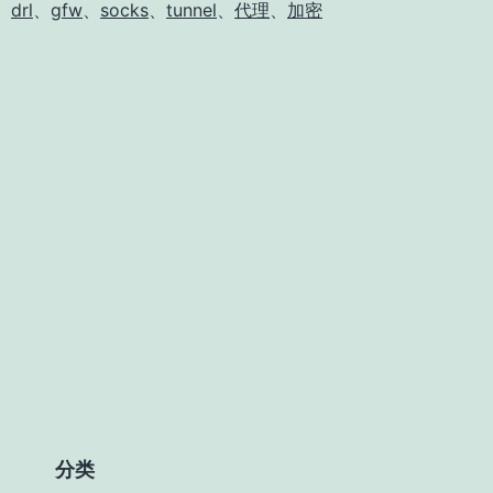
、
drl
、
gfw
、
socks
、
tunnel
、
代理
、
加密
分类