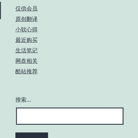
仅供会员
原创翻译
小软心得
最近购买
生活笔记
网盘相关
酷站推荐
搜索…