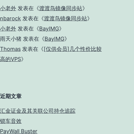
小老外
发表在《
渡渡鸟镜像同步站
》
nbarock
发表在《
渡渡鸟镜像同步站
》
小老外
发表在《
BayIMG
》
雨天小猪
发表在《
BayIMG
》
Thomas
发表在《
[仅供会员]几个性价比较
高的VPS
》
近期文章
汇金证金及其关联公司持仓追踪
锁车音效
PayWall Buster