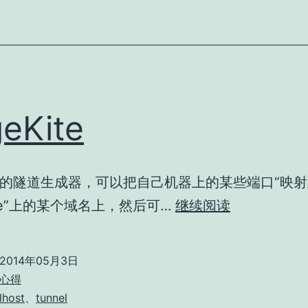
加
密
隧
道
eKite
的隧道生成器，可以把自己机器上的某些端口“映射
PageKite
ite”上的某个域名上，然后可…
继续阅读
2014年05月3日
心得
lhost
、
tunnel