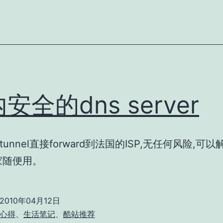
安全的dns server
unnel直接forward到法国的ISP,无任何风险,可
家随便用。
2010年04月12日
心得
、
生活笔记
、
酷站推荐