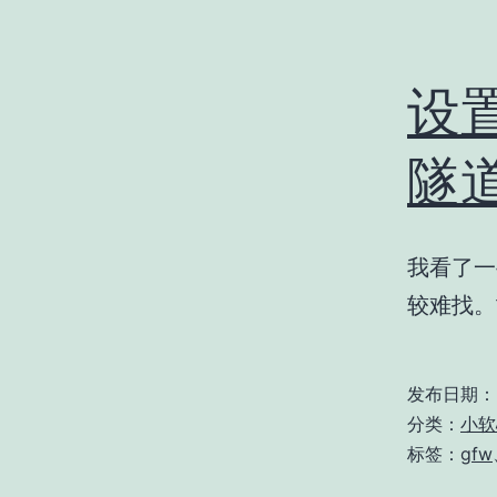
设置
隧
我看了一
较难找。
发布日期：
分类：
小软
标签：
gfw