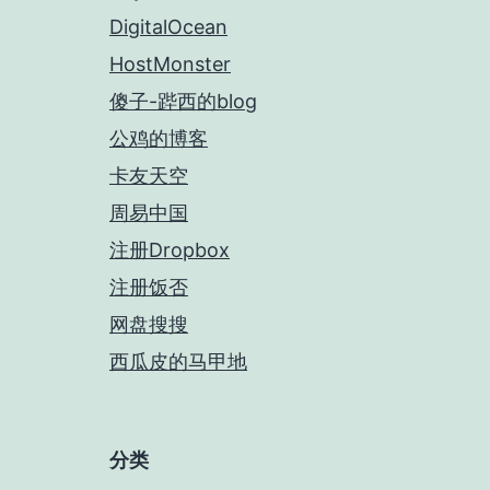
DigitalOcean
HostMonster
傻子-跸西的blog
公鸡的博客
卡友天空
周易中国
注册Dropbox
注册饭否
网盘搜搜
西瓜皮的马甲地
分类