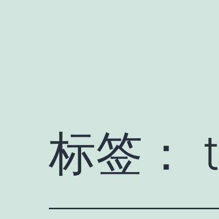
跳
至
内
容
标签：