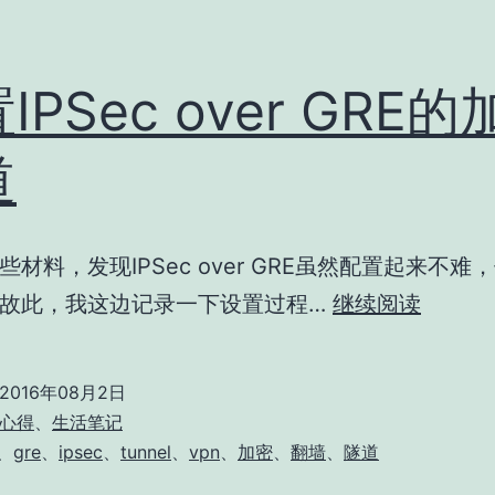
IPSec over GRE
道
些材料，发现IPSec over GRE虽然配置起来不难
设
故此，我这边记录一下设置过程…
继续阅读
置
IPSec
2016年08月2日
over
心得
、
生活笔记
GRE
、
gre
、
ipsec
、
tunnel
、
vpn
、
加密
、
翻墙
、
隧道
的