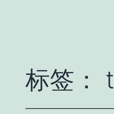
跳
至
内
容
标签：