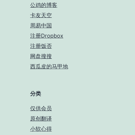
公鸡的博客
卡友天空
周易中国
注册Dropbox
注册饭否
网盘搜搜
西瓜皮的马甲地
分类
仅供会员
原创翻译
小软心得