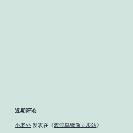
近期评论
小老外
发表在《
渡渡鸟镜像同步站
》