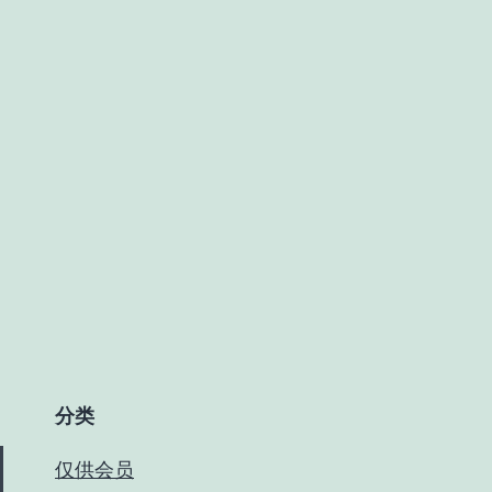
核
开
启
BBR
分类
仅供会员