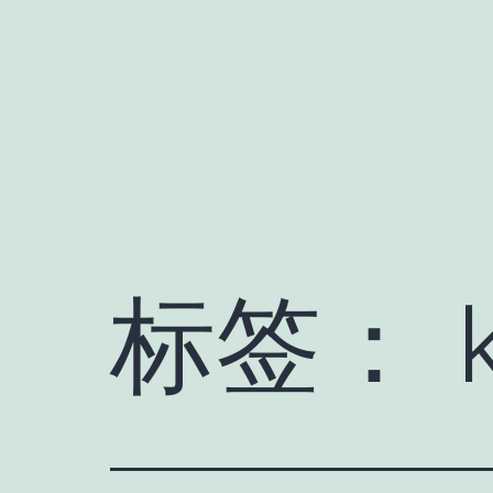
跳
至
内
容
标签：