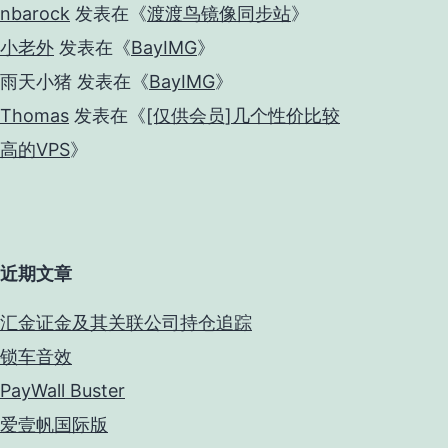
nbarock
发表在《
渡渡鸟镜像同步站
》
小老外
发表在《
BayIMG
》
雨天小猪
发表在《
BayIMG
》
Thomas
发表在《
[仅供会员]几个性价比较
高的VPS
》
近期文章
汇金证金及其关联公司持仓追踪
锁车音效
PayWall Buster
爱壹帆国际版