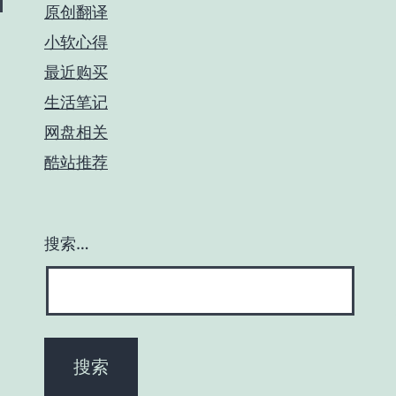
原创翻译
小软心得
最近购买
生活笔记
网盘相关
酷站推荐
搜索…