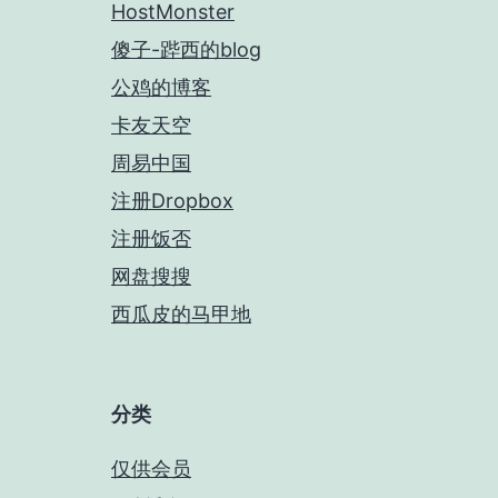
HostMonster
傻子-跸西的blog
公鸡的博客
卡友天空
周易中国
注册Dropbox
注册饭否
网盘搜搜
西瓜皮的马甲地
分类
仅供会员