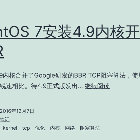
ntOS 7安装4.9内核
R
.9内核合并了Google研发的BBR TCP阻塞算法，
CentOS
锐速相比。待4.9正式版发出…
继续阅读
7
安
2016年12月7日
装
笔记
4.9
、
kernel
、
tcp
、
优化
、
内核
、
网络
、
阻塞算法
内