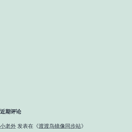
近期评论
小老外
发表在《
渡渡鸟镜像同步站
》