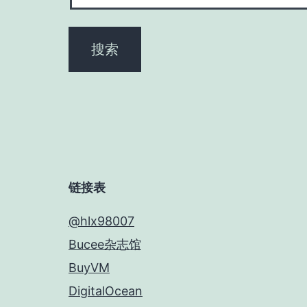
链接表
@hlx98007
Bucee杂志馆
BuyVM
DigitalOcean