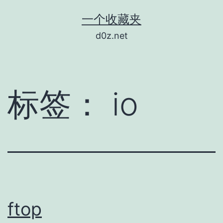
跳
一个收藏夹
至
d0z.net
内
容
标签：
io
ftop