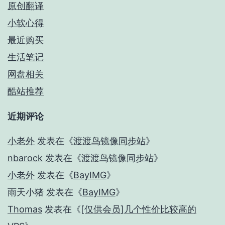
原创翻译
小软心得
最近购买
生活笔记
网盘相关
酷站推荐
近期评论
小老外
发表在《
渡渡鸟镜像同步站
》
nbarock
发表在《
渡渡鸟镜像同步站
》
小老外
发表在《
BayIMG
》
雨天小猪
发表在《
BayIMG
》
Thomas
发表在《
[仅供会员]几个性价比较高的