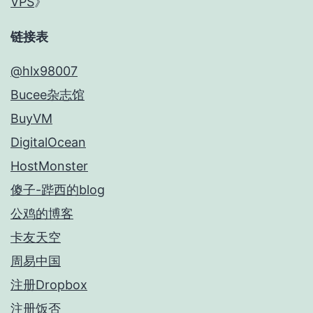
VPS
》
链接表
@hlx98007
Bucee杂志馆
BuyVM
DigitalOcean
HostMonster
傻子-跸西的blog
公鸡的博客
卡友天空
周易中国
注册Dropbox
注册饭否