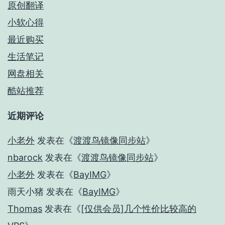
原创翻译
小软心得
最近购买
生活笔记
网盘相关
酷站推荐
近期评论
小老外
发表在《
渡渡鸟镜像同步站
》
nbarock
发表在《
渡渡鸟镜像同步站
》
小老外
发表在《
BayIMG
》
雨天小猪
发表在《
BayIMG
》
Thomas
发表在《
[仅供会员]几个性价比较高的