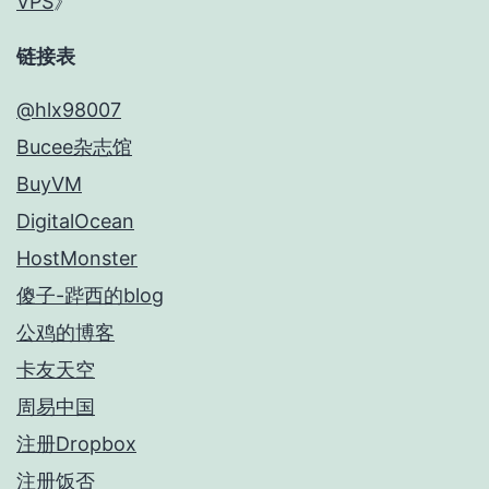
VPS
》
链接表
@hlx98007
Bucee杂志馆
BuyVM
DigitalOcean
HostMonster
傻子-跸西的blog
公鸡的博客
卡友天空
周易中国
注册Dropbox
注册饭否