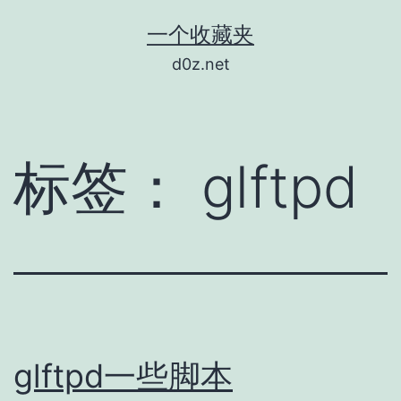
跳
一个收藏夹
至
d0z.net
内
容
标签：
glftpd
glftpd一些脚本