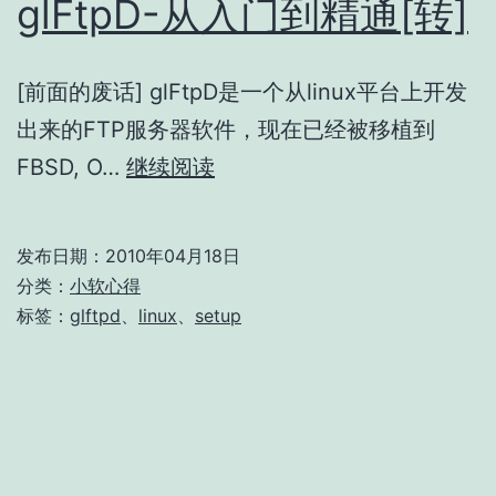
glFtpD-从入门到精通[转]
[前面的废话] glFtpD是一个从linux平台上开发
出来的FTP服务器软件，现在已经被移植到
glFtpD-
FBSD, O…
继续阅读
从
入
发布日期：
2010年04月18日
门
分类：
小软心得
到
标签：
glftpd
、
linux
、
setup
精
通
[转]