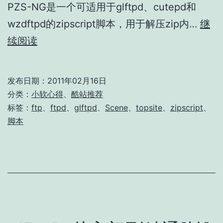
PZS-NG是一个可适用于glftpd、cutepd和
wzdftpd的zipscript脚本，用于解压zip内…
继
PZS-
续阅读
NG
发布日期：
2011年02月16日
分类：
小软心得
、
酷站推荐
标签：
ftp
、
ftpd
、
glftpd
、
Scene
、
topsite
、
zipscript
、
脚本