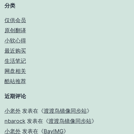
分类
仅供会员
原创翻译
小软心得
最近购买
生活笔记
网盘相关
酷站推荐
近期评论
小老外
发表在《
渡渡鸟镜像同步站
》
nbarock
发表在《
渡渡鸟镜像同步站
》
小老外
发表在《
BayIMG
》