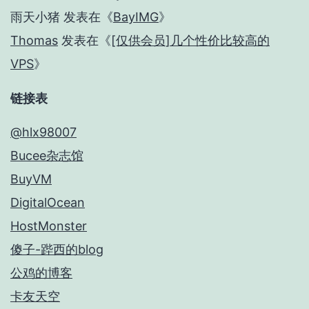
雨天小猪
发表在《
BayIMG
》
Thomas
发表在《
[仅供会员]几个性价比较高的
VPS
》
链接表
@hlx98007
Bucee杂志馆
BuyVM
DigitalOcean
HostMonster
傻子-跸西的blog
公鸡的博客
卡友天空