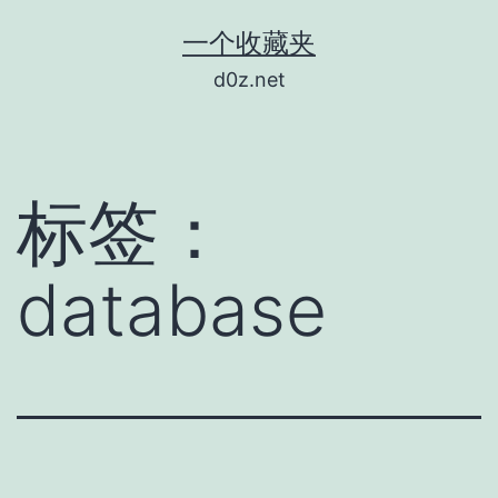
跳
一个收藏夹
至
d0z.net
内
容
标签：
database