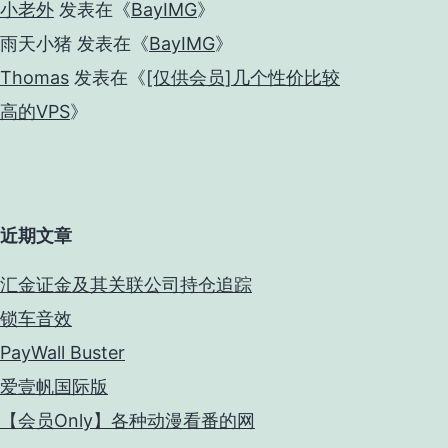
小老外
发表在《
BayIMG
》
雨天小猪
发表在《
BayIMG
》
Thomas
发表在《
[仅供会员]几个性价比较
高的VPS
》
近期文章
汇金证金及其关联公司持仓追踪
锁车音效
PayWall Buster
爱壹帆国际版
【会员Only】各种动漫看番的网