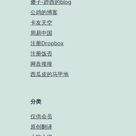
傻子-跸西的blog
公鸡的博客
卡友天空
周易中国
注册Dropbox
注册饭否
网盘搜搜
西瓜皮的马甲地
分类
仅供会员
原创翻译