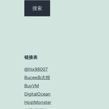
链接表
@hlx98007
Bucee杂志馆
BuyVM
DigitalOcean
HostMonster