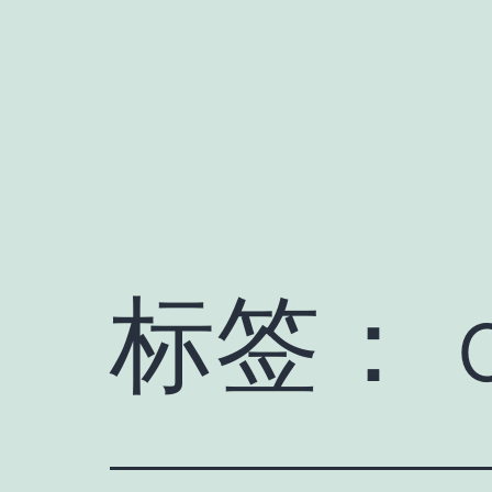
跳
至
内
容
标签：