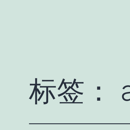
跳
至
内
容
标签：