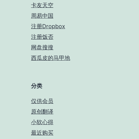
卡友天空
周易中国
注册Dropbox
注册饭否
网盘搜搜
西瓜皮的马甲地
分类
仅供会员
原创翻译
小软心得
最近购买