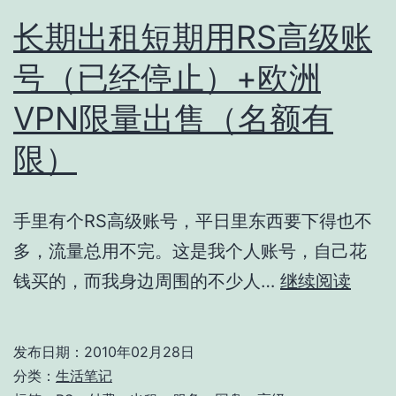
而
长期出租短期用RS高级账
已
号（已经停止）+欧洲
VPN限量出售（名额有
限）
手里有个RS高级账号，平日里东西要下得也不
多，流量总用不完。这是我个人账号，自己花
长
钱买的，而我身边周围的不少人…
继续阅读
期
出
发布日期：
2010年02月28日
租
分类：
生活笔记