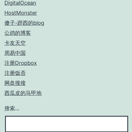
DigitalOcean
HostMonster
傻子-跸西的blog
公鸡的博客
卡友天空
周易中国
注册Dropbox
注册饭否
网盘搜搜
西瓜皮的马甲地
搜索…