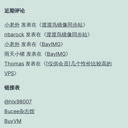
近期评论
小老外
发表在《
渡渡鸟镜像同步站
》
nbarock
发表在《
渡渡鸟镜像同步站
》
小老外
发表在《
BayIMG
》
雨天小猪
发表在《
BayIMG
》
Thomas
发表在《
[仅供会员]几个性价比较高的
VPS
》
链接表
@hlx98007
Bucee杂志馆
BuyVM