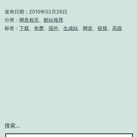
网
VPN
发布日期：
2010年02月26日
盘
分类：
网盘相关
、
酷站推荐
限
直
标签：
下载
、
免费
、
国外
、
生成站
、
网盘
、
链接
、
高级
量
接
出
下
售
载
（名
链
额
接
有
生
限）
成
站
搜索…