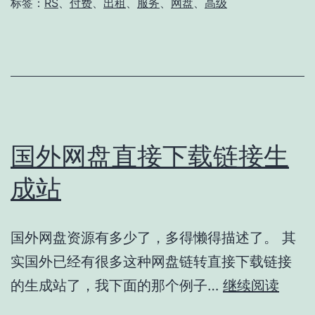
短
标签：
RS
、
付费
、
出租
、
服务
、
网盘
、
高级
期
用
RS
高
级
账
国外网盘直接下载链接生
号
成站
（已
经
国外网盘资源有多少了，多得懒得描述了。 其
停
实国外已经有很多这种网盘链转直接下载链接
止）
国
的生成站了，我下面的那个例子…
继续阅读
+欧
外
洲