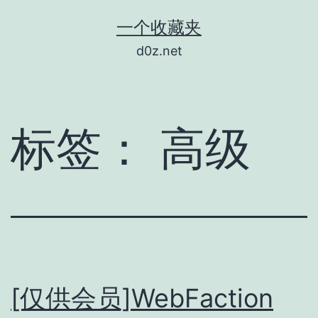
跳
一个收藏夹
至
d0z.net
内
容
标签：
高级
[仅供会员]WebFaction