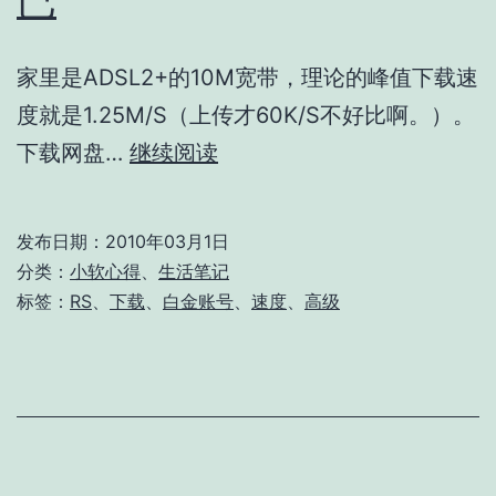
家里是ADSL2+的10M宽带，理论的峰值下载速
度就是1.25M/S（上传才60K/S不好比啊。）。
我
下载网盘…
继续阅读
只
是
发布日期：
2010年03月1日
想
分类：
小软心得
、
生活笔记
秀
标签：
RS
、
下载
、
白金账号
、
速度
、
高级
秀
下
载
速
度