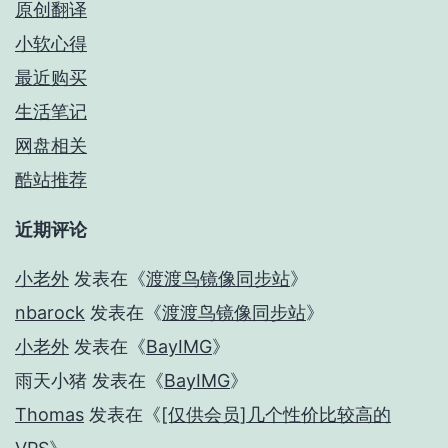
原创翻译
小软心得
最近购买
生活笔记
网盘相关
酷站推荐
近期评论
小老外
发表在《
渡渡鸟镜像同步站
》
nbarock
发表在《
渡渡鸟镜像同步站
》
小老外
发表在《
BayIMG
》
雨天小猪
发表在《
BayIMG
》
Thomas
发表在《
[仅供会员]几个性价比较高的