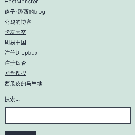
HostMonster
傻子-跸西的blog
公鸡的博客
卡友天空
周易中国
注册Dropbox
注册饭否
网盘搜搜
西瓜皮的马甲地
搜索…