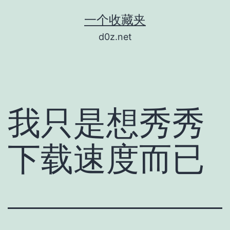
跳
一个收藏夹
至
d0z.net
内
容
我只是想秀秀
下载速度而已