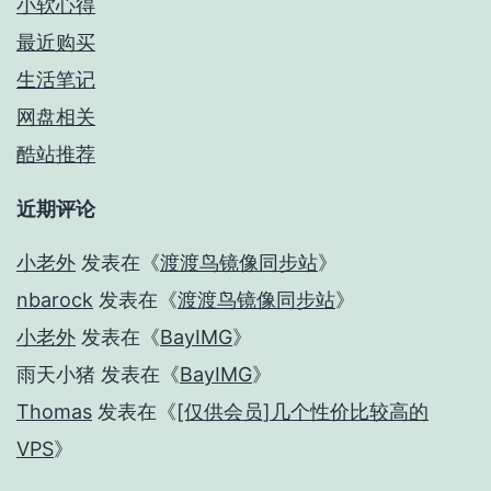
小软心得
最近购买
生活笔记
网盘相关
酷站推荐
近期评论
小老外
发表在《
渡渡鸟镜像同步站
》
nbarock
发表在《
渡渡鸟镜像同步站
》
小老外
发表在《
BayIMG
》
雨天小猪
发表在《
BayIMG
》
Thomas
发表在《
[仅供会员]几个性价比较高的
VPS
》