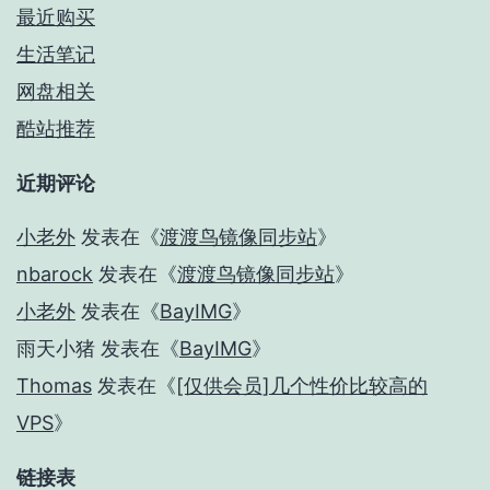
最近购买
生活笔记
网盘相关
酷站推荐
近期评论
小老外
发表在《
渡渡鸟镜像同步站
》
nbarock
发表在《
渡渡鸟镜像同步站
》
小老外
发表在《
BayIMG
》
雨天小猪
发表在《
BayIMG
》
Thomas
发表在《
[仅供会员]几个性价比较高的
VPS
》
链接表