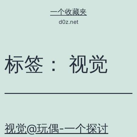
跳
一个收藏夹
至
d0z.net
内
容
标签：
视觉
视觉@玩偶-一个探讨