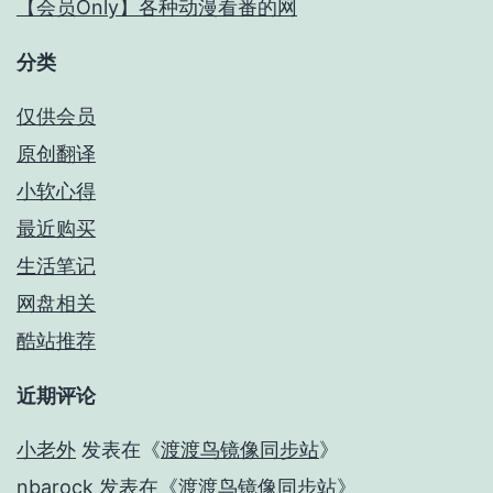
【会员Only】各种动漫看番的网
分类
仅供会员
原创翻译
小软心得
最近购买
生活笔记
网盘相关
酷站推荐
近期评论
小老外
发表在《
渡渡鸟镜像同步站
》
nbarock
发表在《
渡渡鸟镜像同步站
》