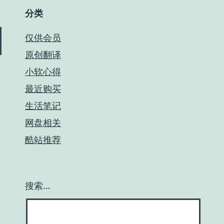
分类
仅供会员
原创翻译
小软心得
最近购买
生活笔记
网盘相关
酷站推荐
搜索…