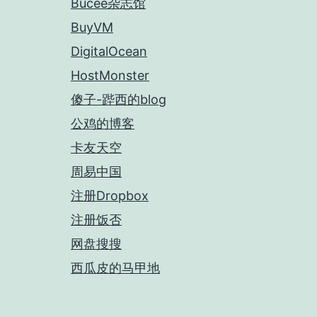
Bucee杂志馆
BuyVM
DigitalOcean
HostMonster
傻子-跸西的blog
公鸡的博客
卡友天空
周易中国
注册Dropbox
注册饭否
网盘搜搜
西瓜皮的马甲地