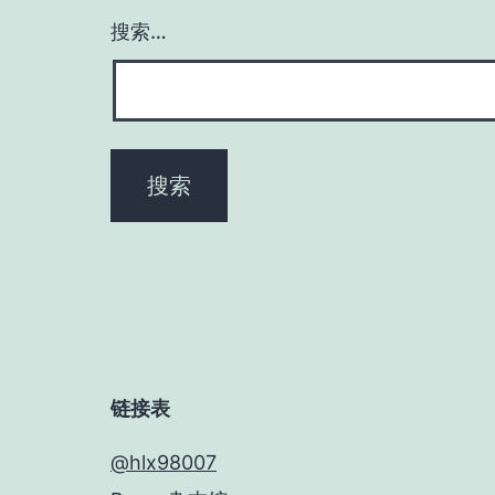
搜索…
链接表
@hlx98007