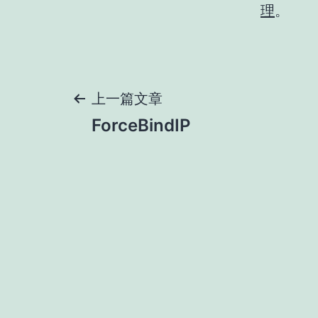
理
。
文
上一篇文章
ForceBindIP
章
导
航