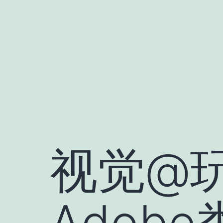
跳
至
内
容
视觉@
Adob