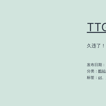
TT
久违了！
发布日期：
分类：
酷站
标签：
pt
、