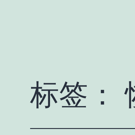
跳
至
内
容
标签：