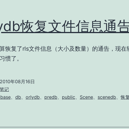
lydb恢复文件信息通
db总算恢复了rls文件信息（大小及数量）的通告，现
b，习惯了。
2010年08月16日
笔记
abase
、
db
、
orlydb
、
predb
、
public
、
Scene
、
scenedb
、
恢