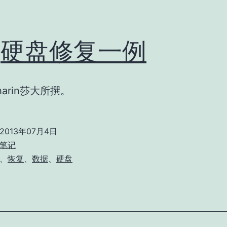
转]硬盘修复一例
arin莎大所撰。
2013年07月4日
笔记
、
恢复
、
数据
、
硬盘