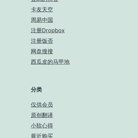
卡友天空
周易中国
注册Dropbox
注册饭否
网盘搜搜
西瓜皮的马甲地
分类
仅供会员
原创翻译
小软心得
最近购买