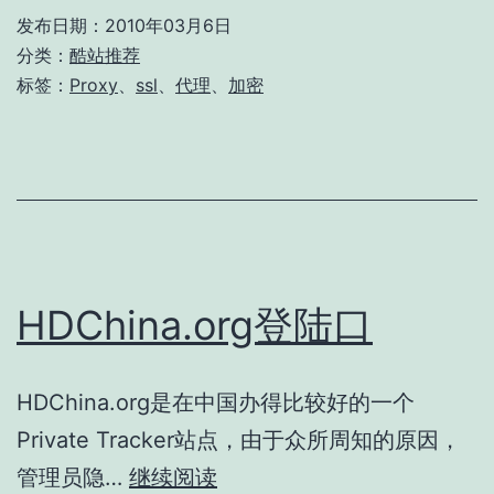
S
发布日期：
2010年03月6日
加
分类：
酷站推荐
密
标签：
Proxy
、
ssl
、
代理
、
加密
的
在
线
代
理
服
HDChina.org登陆口
务
HDChina.org是在中国办得比较好的一个
Private Tracker站点，由于众所周知的原因，
HDChina.org
管理员隐…
继续阅读