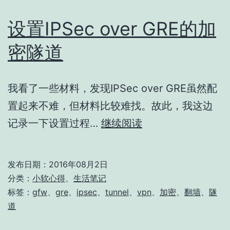
设置IPSec over GRE的加
密隧道
我看了一些材料，发现IPSec over GRE虽然配
置起来不难，但材料比较难找。故此，我这边
设
记录一下设置过程…
继续阅读
置
IPSec
发布日期：
2016年08月2日
over
分类：
小软心得
、
生活笔记
GRE
标签：
gfw
、
gre
、
ipsec
、
tunnel
、
vpn
、
加密
、
翻墙
、
隧
道
的
加