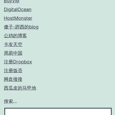
BuyVM
DigitalOcean
HostMonster
傻子-跸西的blog
公鸡的博客
卡友天空
周易中国
注册Dropbox
注册饭否
网盘搜搜
西瓜皮的马甲地
搜索…