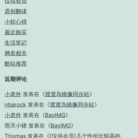
仅供会员
原创翻译
小软心得
最近购买
生活笔记
网盘相关
酷站推荐
近期评论
小老外
发表在《
渡渡鸟镜像同步站
》
nbarock
发表在《
渡渡鸟镜像同步站
》
小老外
发表在《
BayIMG
》
雨天小猪
发表在《
BayIMG
》
Thomas
发表在《
[仅供会员]几个性价比较高的