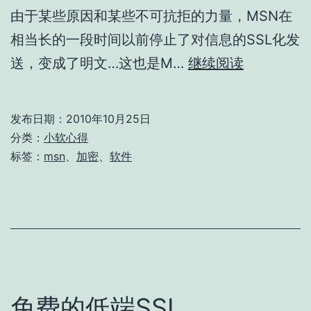
由于某些原因和某些不可抗拒的力量，MSN在
相当长的一段时间以前停止了对信息的SSL化发
SimpLite
送，变成了明文…这也是M…
继续阅读
—
MSN
发布日期：
2010年10月25日
聊
分类：
小软心得
天
标签：
msn
、
加密
、
软件
记
录
加
密
器
免费的低端SSL