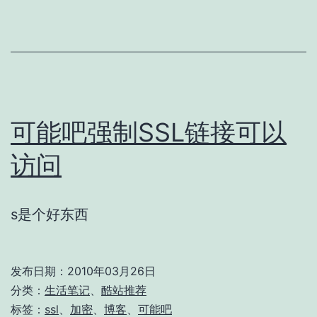
便
宜
的
SSL
服
务
可能吧强制SSL链接可以
访问
s是个好东西
发布日期：
2010年03月26日
分类：
生活笔记
、
酷站推荐
标签：
ssl
、
加密
、
博客
、
可能吧