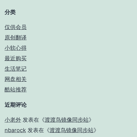
分类
仅供会员
原创翻译
小软心得
最近购买
生活笔记
网盘相关
酷站推荐
近期评论
小老外
发表在《
渡渡鸟镜像同步站
》
nbarock
发表在《
渡渡鸟镜像同步站
》