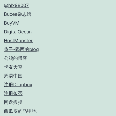
@hlx98007
Bucee杂志馆
BuyVM
DigitalOcean
HostMonster
傻子-跸西的blog
公鸡的博客
卡友天空
周易中国
注册Dropbox
注册饭否
网盘搜搜
西瓜皮的马甲地