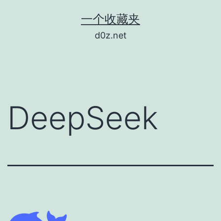
跳
一个收藏夹
至
d0z.net
内
容
DeepSeek