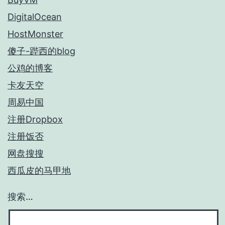
DigitalOcean
HostMonster
傻子-跸西的blog
公鸡的博客
卡友天空
周易中国
注册Dropbox
注册饭否
网盘搜搜
西瓜皮的马甲地
搜索…