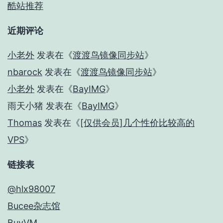
酷站推荐
近期评论
小老外
发表在《
渡渡鸟镜像同步站
》
nbarock
发表在《
渡渡鸟镜像同步站
》
小老外
发表在《
BayIMG
》
雨天小猪
发表在《
BayIMG
》
Thomas
发表在《
[仅供会员]几个性价比较高的
VPS
》
链接表
@hlx98007
Bucee杂志馆
BuyVM