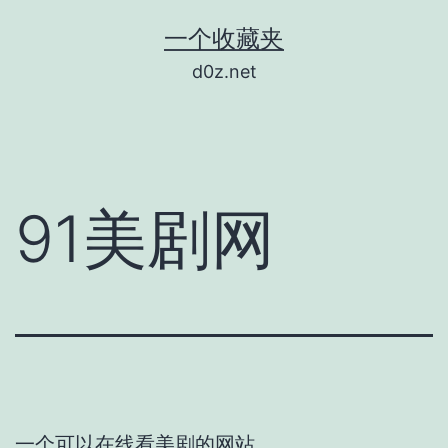
跳
一个收藏夹
至
d0z.net
内
容
91美剧网
一个可以在线看美剧的网站。