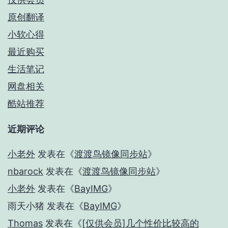
原创翻译
小软心得
最近购买
生活笔记
网盘相关
酷站推荐
近期评论
小老外
发表在《
渡渡鸟镜像同步站
》
nbarock
发表在《
渡渡鸟镜像同步站
》
小老外
发表在《
BayIMG
》
雨天小猪
发表在《
BayIMG
》
Thomas
发表在《
[仅供会员]几个性价比较高的