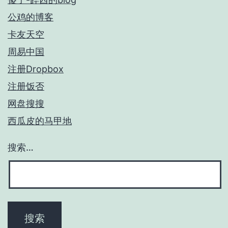
公鸡的博客
卡友天空
周易中国
注册Dropbox
注册饭否
网盘搜搜
西瓜皮的马甲地
搜索…