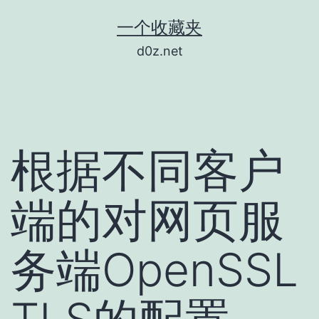
跳
一个收藏夹
至
d0z.net
内
容
根据不同客户
端的对网页服
务端OpenSSL