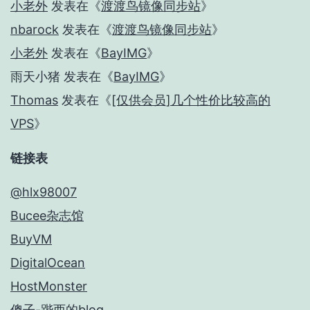
小老外
发表在《
渡渡鸟镜像同步站
》
nbarock
发表在《
渡渡鸟镜像同步站
》
小老外
发表在《
BayIMG
》
雨天小猪
发表在《
BayIMG
》
Thomas
发表在《
[仅供会员]几个性价比较高的
VPS
》
链接表
@hlx98007
Bucee杂志馆
BuyVM
DigitalOcean
HostMonster
傻子-跸西的blog