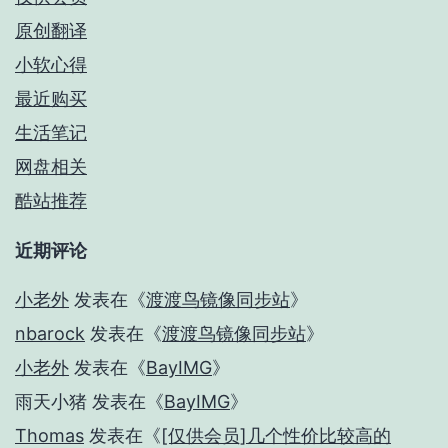
原创翻译
小软心得
最近购买
生活笔记
网盘相关
酷站推荐
近期评论
小老外
发表在《
渡渡鸟镜像同步站
》
nbarock
发表在《
渡渡鸟镜像同步站
》
小老外
发表在《
BayIMG
》
雨天小猪
发表在《
BayIMG
》
Thomas
发表在《
[仅供会员]几个性价比较高的