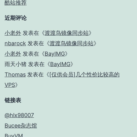
酷站推荐
近期评论
小老外
发表在《
渡渡鸟镜像同步站
》
nbarock
发表在《
渡渡鸟镜像同步站
》
小老外
发表在《
BayIMG
》
雨天小猪
发表在《
BayIMG
》
Thomas
发表在《
[仅供会员]几个性价比较高的
VPS
》
链接表
@hlx98007
Bucee杂志馆
BuyVM