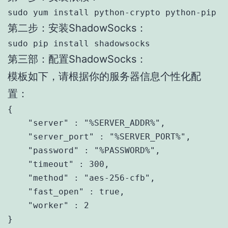
sudo yum install python-crypto python-pip
第二步：安装ShadowSocks：
sudo pip install shadowsocks
第三部：配置ShadowSocks：
模板如下，请根据你的服务器信息个性化配
置：
{

    "server" : "%SERVER_ADDR%",

    "server_port" : "%SERVER_PORT%",

    "password" : "%PASSWORD%",

    "timeout" : 300,

    "method" : "aes-256-cfb",

    "fast_open" : true,

    "worker" : 2
