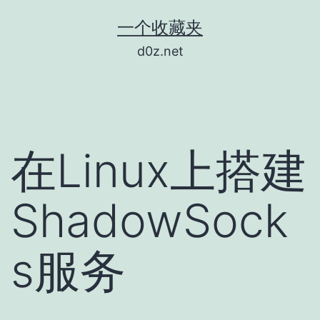
跳
一个收藏夹
至
d0z.net
内
容
在Linux上搭建
ShadowSock
s服务