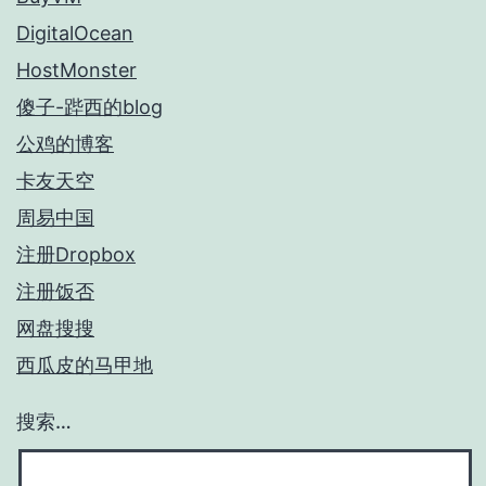
DigitalOcean
HostMonster
傻子-跸西的blog
公鸡的博客
卡友天空
周易中国
注册Dropbox
注册饭否
网盘搜搜
西瓜皮的马甲地
搜索…