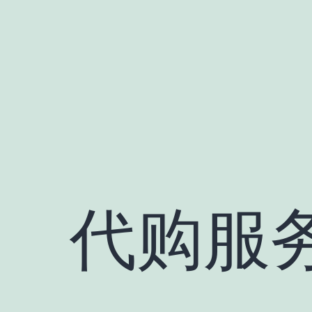
跳
至
内
容
代购服