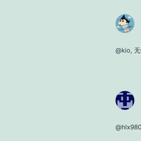
@kio, 
@hlx9800