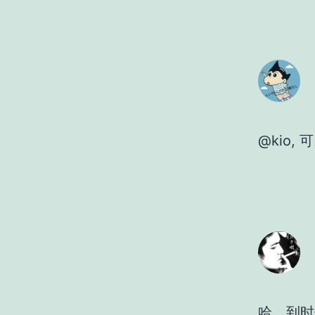
@kio,
哈，到时