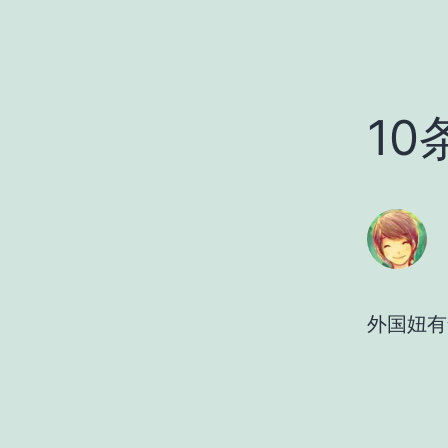
10
外国妞有