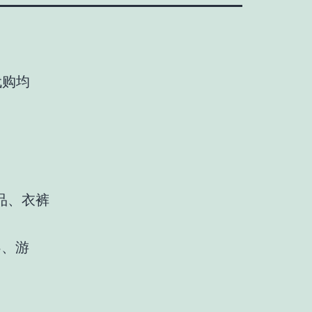
代购均
品、衣裤
3、游