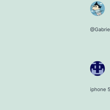
@Gab
iphon