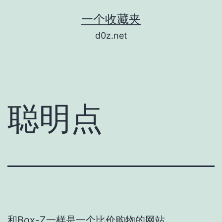
跳
一个收藏夹
至
d0z.net
内
容
聪明点
和
Box-Z
一样是一个比价购物的网站。