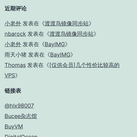
近期评论
小老外
发表在《
渡渡鸟镜像同步站
》
nbarock
发表在《
渡渡鸟镜像同步站
》
小老外
发表在《
BayIMG
》
雨天小猪
发表在《
BayIMG
》
Thomas
发表在《
[仅供会员]几个性价比较高的
VPS
》
链接表
@hlx98007
Bucee杂志馆
BuyVM
DigitalOcean