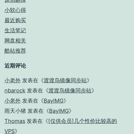
小软心得
最近购买
生活笔记
网盘相关
酷站推荐
近期评论
小老外
发表在《
渡渡鸟镜像同步站
》
nbarock
发表在《
渡渡鸟镜像同步站
》
小老外
发表在《
BayIMG
》
雨天小猪
发表在《
BayIMG
》
Thomas
发表在《
[仅供会员]几个性价比较高的
VPS
》