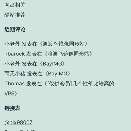
网盘相关
酷站推荐
近期评论
小老外
发表在《
渡渡鸟镜像同步站
》
nbarock
发表在《
渡渡鸟镜像同步站
》
小老外
发表在《
BayIMG
》
雨天小猪
发表在《
BayIMG
》
Thomas
发表在《
[仅供会员]几个性价比较高的
VPS
》
链接表
@hlx98007