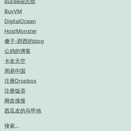
Bucee杂志馆
BuyVM
DigitalOcean
HostMonster
傻子-跸西的blog
公鸡的博客
卡友天空
周易中国
注册Dropbox
注册饭否
网盘搜搜
西瓜皮的马甲地
搜索…