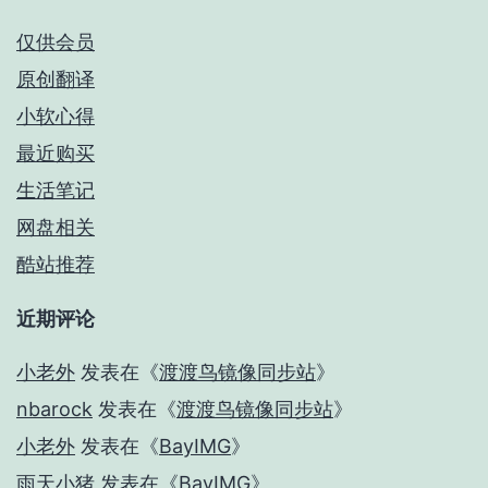
仅供会员
原创翻译
小软心得
最近购买
生活笔记
网盘相关
酷站推荐
近期评论
小老外
发表在《
渡渡鸟镜像同步站
》
nbarock
发表在《
渡渡鸟镜像同步站
》
小老外
发表在《
BayIMG
》
雨天小猪
发表在《
BayIMG
》