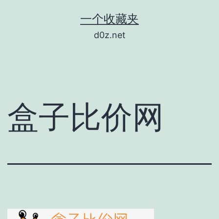
跳
一个收藏夹
至
d0z.net
内
容
盒子比价网