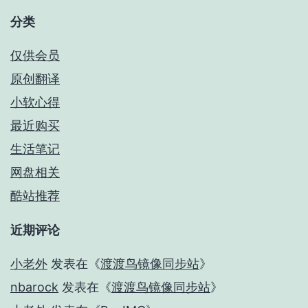
分类
仅供会员
原创翻译
小软心得
最近购买
生活笔记
网盘相关
酷站推荐
近期评论
小老外
发表在《
渡渡鸟镜像同步站
》
nbarock
发表在《
渡渡鸟镜像同步站
》