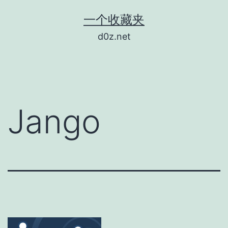
跳
一个收藏夹
至
d0z.net
内
容
Jango