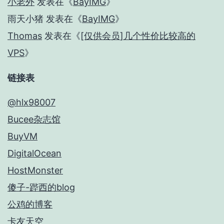
小老外
发表在《
BayIMG
》
雨天小猪
发表在《
BayIMG
》
Thomas
发表在《
[仅供会员]几个性价比较高的
VPS
》
链接表
@hlx98007
Bucee杂志馆
BuyVM
DigitalOcean
HostMonster
傻子-跸西的blog
公鸡的博客
卡友天空