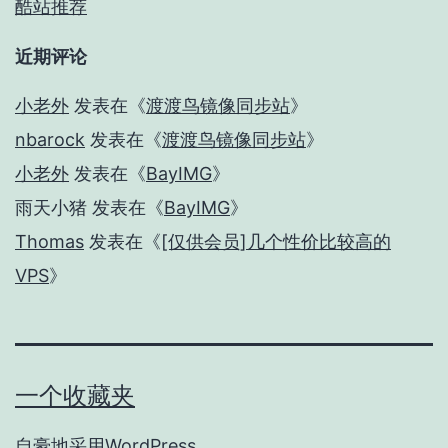
酷站推荐
近期评论
小老外
发表在《
渡渡鸟镜像同步站
》
nbarock
发表在《
渡渡鸟镜像同步站
》
小老外
发表在《
BayIMG
》
雨天小猪
发表在《
BayIMG
》
Thomas
发表在《
[仅供会员]几个性价比较高的
VPS
》
一个收藏夹
自豪地采用
WordPress
。