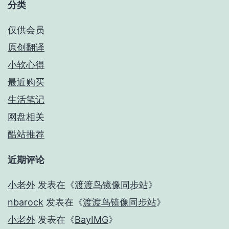
分类
仅供会员
原创翻译
小软心得
最近购买
生活笔记
网盘相关
酷站推荐
近期评论
小老外
发表在《
渡渡鸟镜像同步站
》
nbarock
发表在《
渡渡鸟镜像同步站
》
小老外
发表在《
BayIMG
》