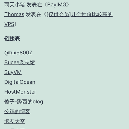
雨天小猪
发表在《
BayIMG
》
Thomas
发表在《
[仅供会员]几个性价比较高的
VPS
》
链接表
@hlx98007
Bucee杂志馆
BuyVM
DigitalOcean
HostMonster
傻子-跸西的blog
公鸡的博客
卡友天空