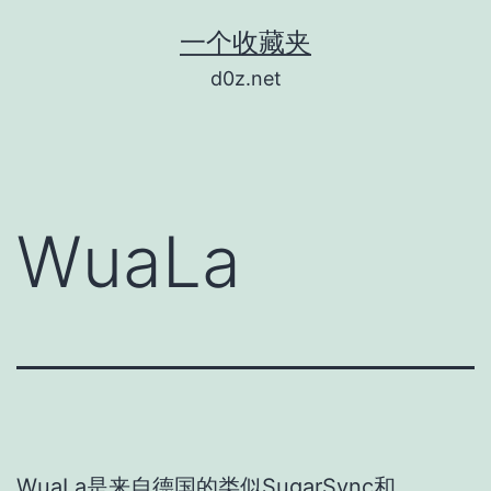
跳
一个收藏夹
至
d0z.net
内
容
WuaLa
WuaLa是来自德国的类似SugarSync和