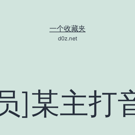
一个收藏夹
d0z.net
员]某主打