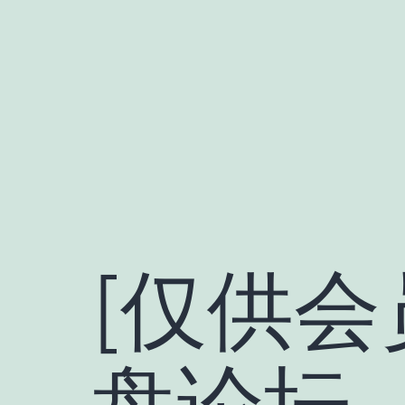
跳
至
内
容
[仅供会
盘论坛