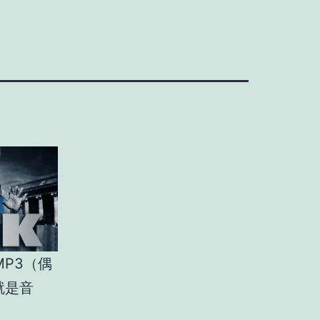
MP3（偶
就是音