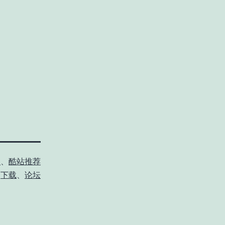
员
、
酷站推荐
、
下载
、
论坛