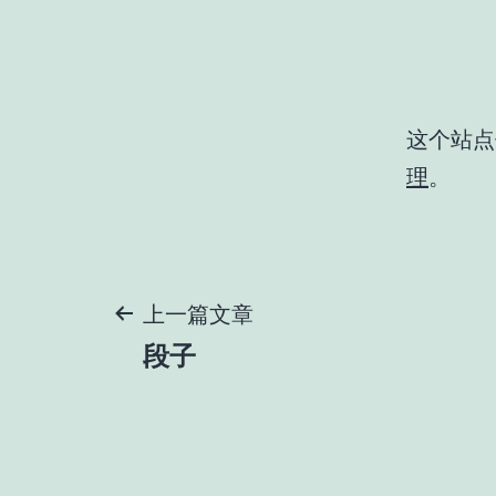
这个站点使
理
。
文
上一篇文章
段子
章
导