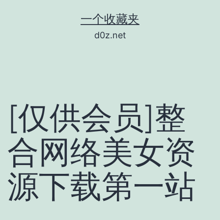
跳
一个收藏夹
至
d0z.net
内
容
[仅供会员]整
合网络美女资
源下载第一站