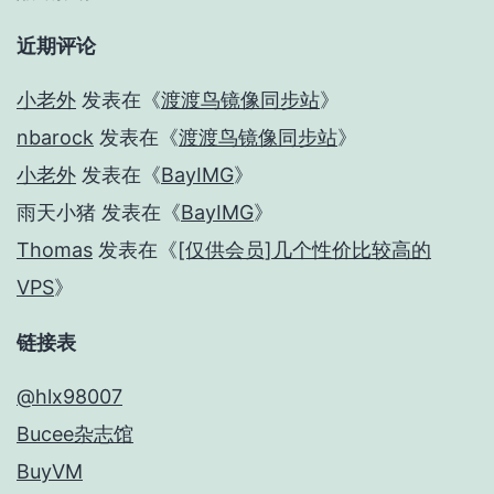
近期评论
小老外
发表在《
渡渡鸟镜像同步站
》
nbarock
发表在《
渡渡鸟镜像同步站
》
小老外
发表在《
BayIMG
》
雨天小猪
发表在《
BayIMG
》
Thomas
发表在《
[仅供会员]几个性价比较高的
VPS
》
链接表
@hlx98007
Bucee杂志馆
BuyVM