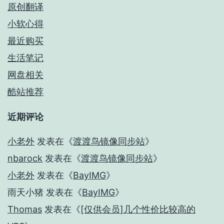
原创翻译
小软心得
最近购买
生活笔记
网盘相关
酷站推荐
近期评论
小老外
发表在《
渡渡鸟镜像同步站
》
nbarock
发表在《
渡渡鸟镜像同步站
》
小老外
发表在《
BayIMG
》
雨天小猪
发表在《
BayIMG
》
Thomas
发表在《
[仅供会员]几个性价比较高的