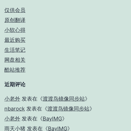
仅供会员
原创翻译
小软心得
最近购买
生活笔记
网盘相关
酷站推荐
近期评论
小老外
发表在《
渡渡鸟镜像同步站
》
nbarock
发表在《
渡渡鸟镜像同步站
》
小老外
发表在《
BayIMG
》
雨天小猪
发表在《
BayIMG
》