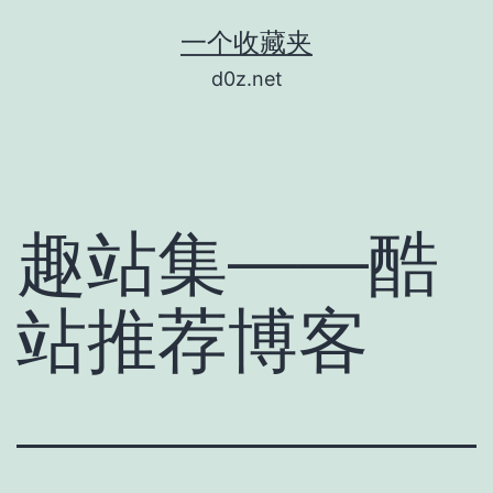
跳
一个收藏夹
至
d0z.net
内
容
趣站集——酷
站推荐博客