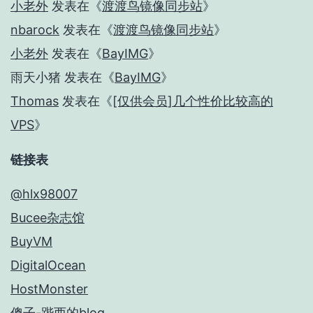
小老外
发表在《
渡渡鸟镜像同步站
》
nbarock
发表在《
渡渡鸟镜像同步站
》
小老外
发表在《
BayIMG
》
雨天小猪
发表在《
BayIMG
》
Thomas
发表在《
[仅供会员]几个性价比较高的
VPS
》
链接表
@hlx98007
Bucee杂志馆
BuyVM
DigitalOcean
HostMonster
傻子-跸西的blog