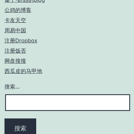
公鸡的博客
卡友天空
周易中国
注册Dropbox
注册饭否
网盘搜搜
西瓜皮的马甲地
搜索…