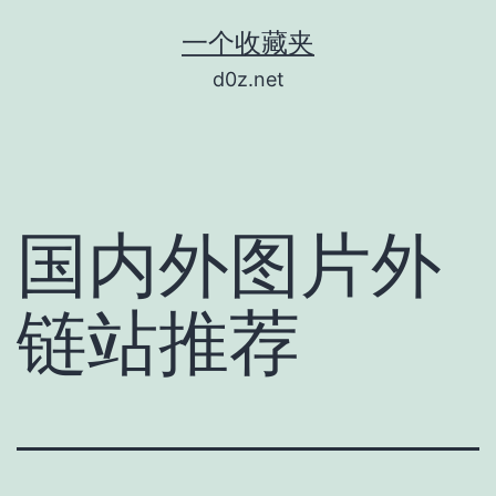
跳
一个收藏夹
至
d0z.net
内
容
国内外图片外
链站推荐