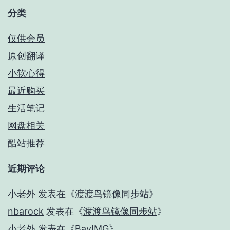
分类
仅供会员
原创翻译
小软心得
最近购买
生活笔记
网盘相关
酷站推荐
近期评论
小老外
发表在《
渡渡鸟镜像同步站
》
nbarock
发表在《
渡渡鸟镜像同步站
》
小老外
发表在《
BayIMG
》