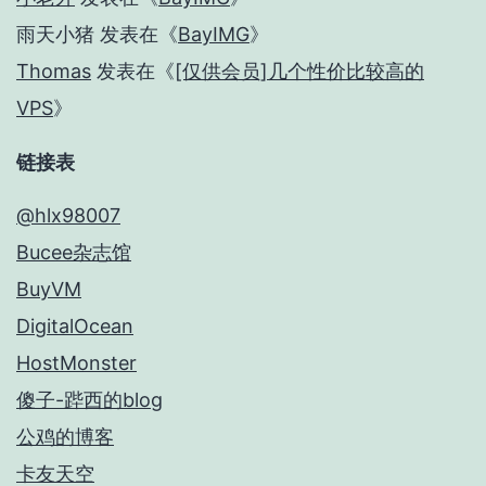
雨天小猪
发表在《
BayIMG
》
Thomas
发表在《
[仅供会员]几个性价比较高的
VPS
》
链接表
@hlx98007
Bucee杂志馆
BuyVM
DigitalOcean
HostMonster
傻子-跸西的blog
公鸡的博客
卡友天空