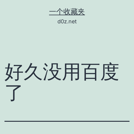
跳
一个收藏夹
至
d0z.net
内
容
好久没用百度
了