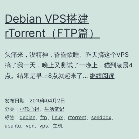
Debian VPS搭建
rTorrent（FTP篇）
头痛来，没精神，昏昏欲睡。昨天搞这个VPS
搞了我一天，晚上又测试了一晚上，猫到凌晨4
Debian
点。结果是早上8点就起来了…
继续阅读
VPS
搭
发布日期：
2010年04月2日
建
分类：
小软心得
、
生活笔记
rTorren
标签：
debian
、
ftp
、
linux
、
rtorrent
、
seedbox
、
ubuntu
、
vpn
、
vps
、
主机
篇）