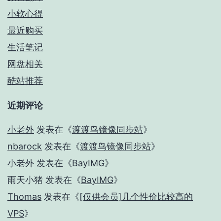
小软心得
最近购买
生活笔记
网盘相关
酷站推荐
近期评论
小老外
发表在《
渡渡鸟镜像同步站
》
nbarock
发表在《
渡渡鸟镜像同步站
》
小老外
发表在《
BayIMG
》
雨天小猪
发表在《
BayIMG
》
Thomas
发表在《
[仅供会员]几个性价比较高的
VPS
》