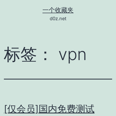
跳
一个收藏夹
至
d0z.net
内
容
标签：
vpn
[仅会员]国内免费测试