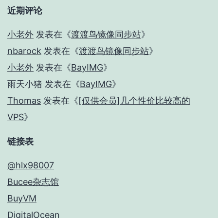
近期评论
小老外
发表在《
渡渡鸟镜像同步站
》
nbarock
发表在《
渡渡鸟镜像同步站
》
小老外
发表在《
BayIMG
》
雨天小猪
发表在《
BayIMG
》
Thomas
发表在《
[仅供会员]几个性价比较高的
VPS
》
链接表
@hlx98007
Bucee杂志馆
BuyVM
DigitalOcean