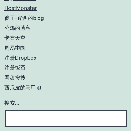
HostMonster
傻子-跸西的blog
公鸡的博客
卡友天空
周易中国
注册Dropbox
注册饭否
网盘搜搜
西瓜皮的马甲地
搜索…