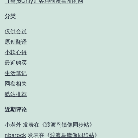
【会员Only】各种动漫看番的网
分类
仅供会员
原创翻译
小软心得
最近购买
生活笔记
网盘相关
酷站推荐
近期评论
小老外
发表在《
渡渡鸟镜像同步站
》
nbarock
发表在《
渡渡鸟镜像同步站
》