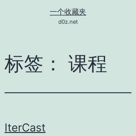
跳
一个收藏夹
至
d0z.net
内
容
标签：
课程
IterCast