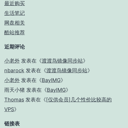
最近购买
生活笔记
网盘相关
酷站推荐
近期评论
小老外
发表在《
渡渡鸟镜像同步站
》
nbarock
发表在《
渡渡鸟镜像同步站
》
小老外
发表在《
BayIMG
》
雨天小猪
发表在《
BayIMG
》
Thomas
发表在《
[仅供会员]几个性价比较高的
VPS
》
链接表